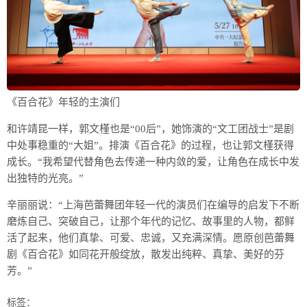
《百合花》年轻的主演们
和许靖昆一样，郭文槿也是“00后”，她饰演的“文工团战士”是剧
中处事稳重的“大姐”。排演《百合花》的过程，也让郭文槿获得
成长。“我希望代替角色去传递一种内敛的爱，让角色在成长中发
出独特的光亮。”
辛丽丽说：“上海芭蕾舞团年轻一代的演员们在编导的启发下不断
磨炼自己、突破自己，让那个年代的记忆、故事里的人物，都鲜
活了起来，他们真挚、可爱、忠诚，又充满深情。愿原创芭蕾舞
剧《百合花》如同花开般绽放，散发出纯粹、真挚、美好的芬
芳。”
标签：