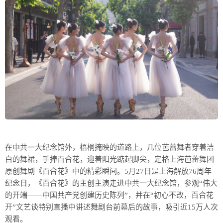
在中共一大纪念馆外，梧桐掩映的道路上，几位芭蕾舞者穿着洁
白的舞裙，手捧百合花，迎着阳光踮起脚尖，定格上海芭蕾舞团
原创舞剧《百合花》中的精彩瞬间。5月27日是上海解放76周年
纪念日，《百合花》的主创主演走进中共一大纪念馆，参观“伟大
的开端——中国共产党创建历史陈列”，并在“初心不改，百合花
开”文艺谈特别直播中讲述舞剧台前幕后的故事，吸引近15万人次
观看。