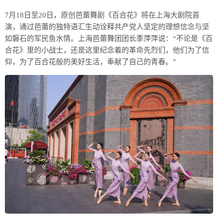
7月18日至20日，原创芭蕾舞剧《百合花》将在上海大剧院首
演，通过芭蕾的独特语汇生动诠释共产党人坚定的理想信念与坚
如磐石的军民鱼水情。上海芭蕾舞团团长季萍萍说：“不论是《百
合花》里的小战士，还是这里纪念着的革命先烈们，他们为了信
仰，为了百合花般的美好生活，奉献了自己的青春。”