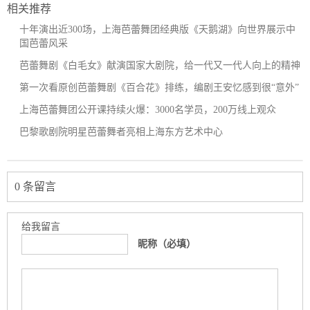
相关推荐
十年演出近300场，上海芭蕾舞团经典版《天鹅湖》向世界展示中
国芭蕾风采
芭蕾舞剧《白毛女》献演国家大剧院，给一代又一代人向上的精神
第一次看原创芭蕾舞剧《百合花》排练，编剧王安忆感到很“意外”
上海芭蕾舞团公开课持续火爆：3000名学员，200万线上观众
巴黎歌剧院明星芭蕾舞者亮相上海东方艺术中心
0 条留言
给我留言
昵称（必填）