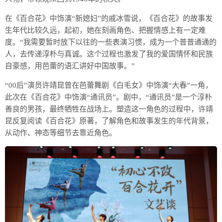
在《百合花》中饰演“新媳妇”的戚冰雪说，《百合花》的故事发
生年代比较久远，起初，她在刻画角色、把握情感上有一定难
度。“我需要暂时放下以往的一些表演习惯，成为一个普普通通的
人，去传递淳朴与真诚。这个过程也激发了我的爱国情怀和民族
自豪感，用芭蕾的语汇讲好中国故事。”
“00后”演员许靖昆曾在芭蕾舞剧《白毛女》中饰演“大春”一角，
此次在《百合花》中饰演“通讯员”。剧中，“通讯员”是一个淳朴
善良的男孩，最终牺牲在战场上。塑造这一角色的过程中，许靖
昆反复阅读《百合花》原著，了解角色和故事发生的年代背景，
从动作、神态等细节去靠近角色。