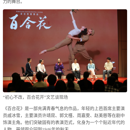
力的舞台。
“初心不改，百合花开”文艺谈现场
《百合花》是一部充满青春气息的作品，年轻的上芭首席主要演
员戚冰雪，主要演员许靖昆、郭文槿、周嘉雯、赵美慈等在剧中
饰演主角。他们突破固有的表演范式，化身为一个个贴近年代的
人物，带领观众回到1946年的秋天。