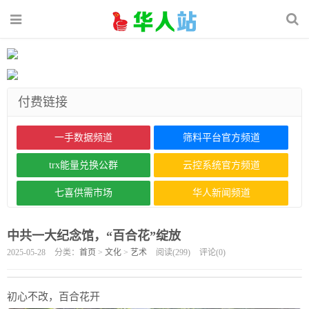
付费链接
一手数据频道
筛料平台官方频道
trx能量兑换公群
云控系统官方频道
七喜供需市场
华人新闻频道
中共一大纪念馆，“百合花”绽放
2025-05-28
分类：
首页
>
文化
>
艺术
阅读(
299
)
评论(
0
)
初心不改，百合花开