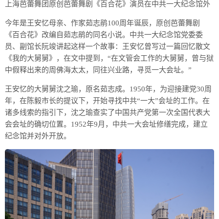
上海芭蕾舞团原创芭蕾舞剧《百合花》演员在中共一大纪念馆外
今年是王安忆母亲、作家茹志鹃100周年诞辰，原创芭蕾舞剧
《百合花》改编自茹志鹃的同名小说。中共一大纪念馆党委委
员、副馆长阮竣讲起这样一个故事：王安忆曾写过一篇回忆散文
《我的大舅舅》，在文中提到，“在文管会工作的大舅舅，曾与狱
中假释出来的周佛海太太，同往兴业路，寻觅一大会址。”
王安忆的大舅舅沈之瑜，原名茹志成。1950年，为迎接建党30周
年，在陈毅市长的提议下，开始寻找中共“一大”会址的工作。在
诸多线索的指引下，沈之瑜查实了中国共产党第一次全国代表大
会会址的确切位置。1952年9月，中共一大会址修缮完成，建立
纪念馆并对外开放。