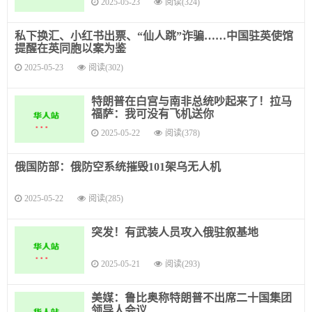
2025-05-23
阅读(324)
私下换汇、小红书出票、“仙人跳”诈骗……中国驻英使馆
提醒在英同胞以案为鉴
2025-05-23
阅读(302)
特朗普在白宫与南非总统吵起来了！拉马
福萨：我可没有飞机送你
2025-05-22
阅读(378)
俄国防部：俄防空系统摧毁101架乌无人机
2025-05-22
阅读(285)
突发！有武装人员攻入俄驻叙基地
2025-05-21
阅读(293)
美媒：鲁比奥称特朗普不出席二十国集团
领导人会议