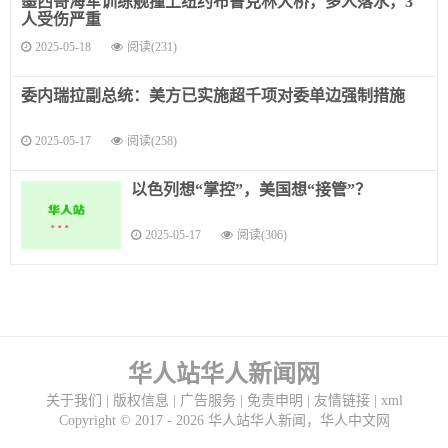
墨西哥海军训练舰撞上纽约布鲁克林大桥，多人落水，3
人受伤严重
2025-05-18
阅读(231)
委内瑞拉副总统：美方已实施超千项对委单边强制措施
2025-05-17
阅读(258)
以色列想“掌控”，美国想“接管”？
2025-05-17
阅读(306)
华人站华人新闻网
关于我们
|
版权信息
|
广告服务
|
免责申明
|
友情链接
|
xml
Copyright ©
2017 - 2026
华人站华人新闻，华人中文网