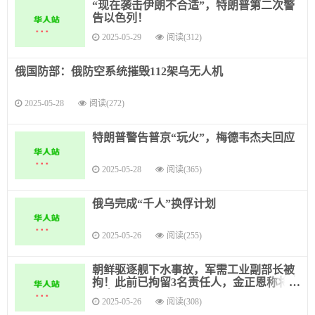
“现在袭击伊朗不合适”，特朗普第二次警
告以色列！
2025-05-29
阅读(312)
俄国防部：俄防空系统摧毁112架乌无人机
2025-05-28
阅读(272)
特朗普警告普京“玩火”，梅德韦杰夫回应
2025-05-28
阅读(365)
俄乌完成“千人”换俘计划
2025-05-26
阅读(255)
朝鲜驱逐舰下水事故，军需工业副部长被
拘！此前已拘留3名责任人，金正恩称将立
案审查
2025-05-26
阅读(308)