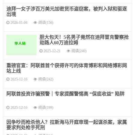
迪拜一女子涉百万美元加密货币盗窃案，被判入狱和驱逐
出境
2026-01-04
阅读(156)
胆大包天！5名男子竟然在迪拜冒充警察抢
劫路人60万迪拉姆
2025-12-21
阅读(240)
重磅官宣：阿联酋首个获得许可的体育博彩和网络博彩网
站上线
2025-12-16
阅读(242)
阿联酋投资诈骗预警｜专家提醒警惕高 “保底收益” 陷阱
2025-12-16
阅读(199)
因争吵而枪杀他人？拉斯海马开庭审理一起谋杀案，家属
要求判处枪手死刑