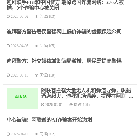
迪拜联手FBI和中国警方 端掉跨国诈骗网络：276人被
捕，9个诈骗中心被关闭
2026-05-02
阅读(193)
迪拜警方警告居民警惕网上低价诈骗的虚假保险公司
2026-04-05
阅读(105)
迪拜警方：社交媒体兼职骗局激增，居民需提高警惕
2026-03-16
阅读(159)
阿联酋拦截大量无人机和弹道导弹，帆船
酒店起火，迪拜机场遇袭，提醒在阿联酋
中国公民加强安全防范
2026-03-01
阅读(161)
小心被骗！阿联酋的AI诈骗案开始激增
2026-01-12
阅读(202)