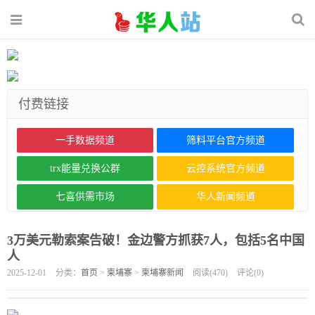
付费链接
一手数据频道
筛料平台官方频道
trx能量兑换公群
云控系统官方频道
七喜供需市场
华人新闻频道
3万美元勒索案告破！金边警方抓获7人，包括5名中国
人
2025-12-01
分类：
首页
>
柬埔寨
>
柬埔寨新闻
阅读(
470
)
评论(
0
)