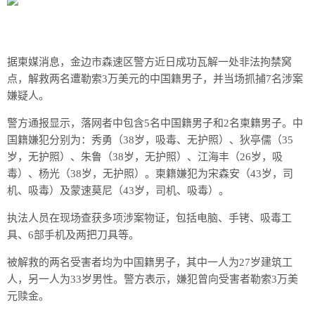
据柬媒消息，金边市森速区警方近日成功瓦解一处非法拘禁窝
点，解救两名遭勒索3万美元的中国籍男子，并当场抓捕7名涉案
嫌疑人。
警方通报显示，落网者中包含5名中国籍男子和2名柬籍男子。中
国籍嫌犯分别为：秀勇（38岁，吸毒、无护照）、狄亭儒（35
岁，无护照）、朱鲁（38岁，无护照）、江海丰（26岁，吸
毒）、杨光（38岁，无护照）。柬籍嫌犯为宋森安（43岁，司
机、吸毒）及蒙速莫尼（43岁，司机、吸毒）。
执法人员在现场查获多项涉案物证，包括电脑、手铐、吸毒工
具、6部手机及两把刀具等。
被解救的两名受害者均为中国籍男子，其中一人为27岁建筑工
人，另一人为33岁男性。警方表示，嫌犯曾向受害者勒索3万美
元赎金。