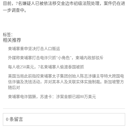
目前，7名嫌疑人已被依法移交金边市初级法院处理，案件仍在进
一步调查中。
标签：
相关推荐
柬埔寨重申坚决打击人口贩运
外媒称柬埔寨打击电诈只抓“小角色”，柬埔内政部驳斥
每人收250美元，7名柬埔寨人偷渡泰国被抓
美国当局此前指控柬埔寨太子集团创始人陈志涉嫌主导特大跨国电
信诈骗及洗钱活动，并对其本人及关联实体实施制裁。新加坡警方
随后对
柬埔寨电诈猖獗，苏速卡：涉案金额已超80万美元
0 条留言