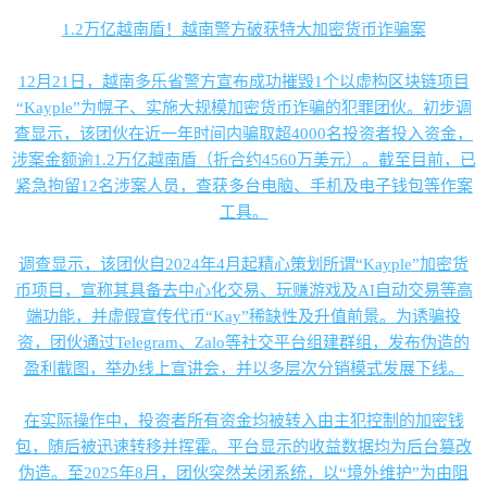
1.2万亿越南盾！越南警方破获特大加密货币诈骗案
12月21日，越南多乐省警方宣布成功摧毁1个以虚构区块链项目
“Kayple”为幌子、实施大规模加密货币诈骗的犯罪团伙。初步调
查显示，该团伙在近一年时间内骗取超4000名投资者投入资金，
涉案金额逾1.2万亿越南盾（折合约4560万美元）。截至目前，已
紧急拘留12名涉案人员，查获多台电脑、手机及电子钱包等作案
工具。
调查显示，该团伙自2024年4月起精心策划所谓“Kayple”加密货
币项目，宣称其具备去中心化交易、玩赚游戏及AI自动交易等高
端功能，并虚假宣传代币“Kay”稀缺性及升值前景。为诱骗投
资，团伙通过Telegram、Zalo等社交平台组建群组，发布伪造的
盈利截图，举办线上宣讲会，并以多层次分销模式发展下线。
在实际操作中，投资者所有资金均被转入由主犯控制的加密钱
包，随后被迅速转移并挥霍。平台显示的收益数据均为后台篡改
伪造。至2025年8月，团伙突然关闭系统，以“境外维护”为由阻