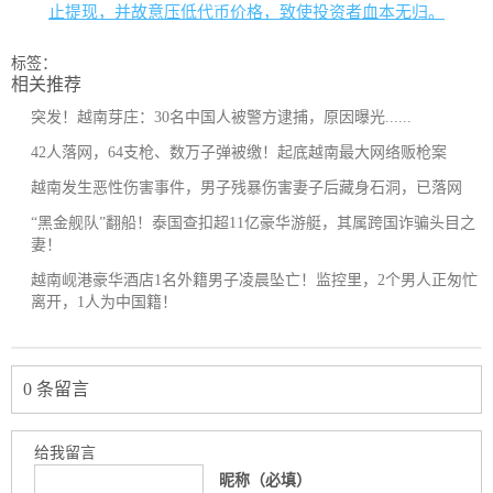
止提现，并故意压低代币价格，致使投资者血本无归。
标签：
相关推荐
突发！越南芽庄：30名中国人被警方逮捕，原因曝光......
42人落网，64支枪、数万子弹被缴！起底越南最大网络贩枪案
越南发生恶性伤害事件，男子残暴伤害妻子后藏身石洞，已落网
“黑金舰队”翻船！泰国查扣超11亿豪华游艇，其属跨国诈骗头目之
妻！
越南岘港豪华酒店1名外籍男子凌晨坠亡！监控里，2个男人正匆忙
离开，1人为中国籍！
0 条留言
给我留言
昵称（必填）