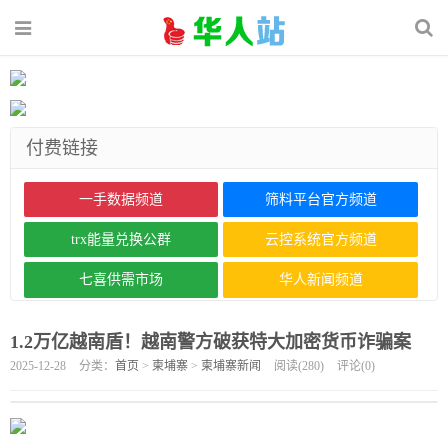
付费链接
一手数据频道
筛料平台官方频道
trx能量兑换公群
云控系统官方频道
七喜供需市场
华人新闻频道
1.2万亿越南盾！越南警方破获特大加密货币诈骗案
2025-12-28
分类：
首页
>
柬埔寨
>
柬埔寨新闻
阅读(
280
)
评论(
0
)