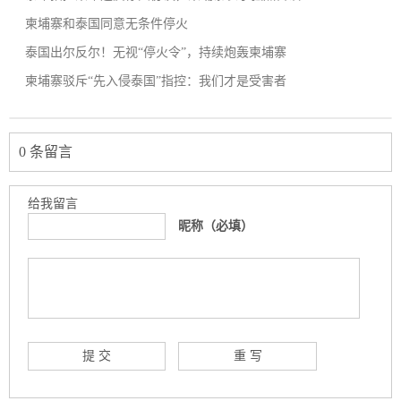
柬埔寨和泰国同意无条件停火
泰国出尔反尔！无视“停火令”，持续炮轰柬埔寨
柬埔寨驳斥“先入侵泰国”指控：我们才是受害者
0 条留言
给我留言
昵称（必填）