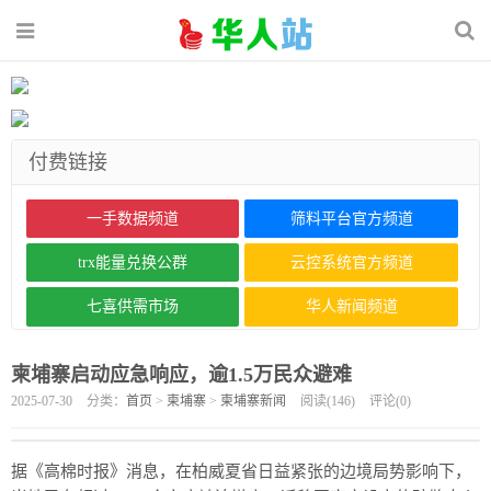
付费链接
一手数据频道
筛料平台官方频道
trx能量兑换公群
云控系统官方频道
七喜供需市场
华人新闻频道
柬埔寨启动应急响应，逾1.5万民众避难
2025-07-30
分类：
首页
>
柬埔寨
>
柬埔寨新闻
阅读(
146
)
评论(
0
)
据《高棉时报》消息，在柏威夏省日益紧张的边境局势影响下，