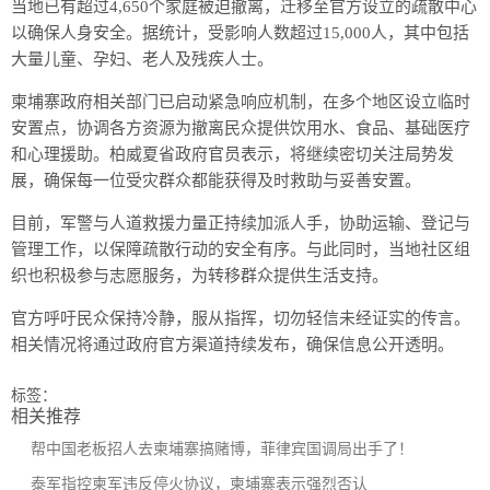
当地已有超过4,650个家庭被迫撤离，迁移至官方设立的疏散中心
以确保人身安全。据统计，受影响人数超过15,000人，其中包括
大量儿童、孕妇、老人及残疾人士。
柬埔寨政府相关部门已启动紧急响应机制，在多个地区设立临时
安置点，协调各方资源为撤离民众提供饮用水、食品、基础医疗
和心理援助。柏威夏省政府官员表示，将继续密切关注局势发
展，确保每一位受灾群众都能获得及时救助与妥善安置。
目前，军警与人道救援力量正持续加派人手，协助运输、登记与
管理工作，以保障疏散行动的安全有序。与此同时，当地社区组
织也积极参与志愿服务，为转移群众提供生活支持。
官方呼吁民众保持冷静，服从指挥，切勿轻信未经证实的传言。
相关情况将通过政府官方渠道持续发布，确保信息公开透明。
标签：
相关推荐
帮中国老板招人去柬埔寨搞赌博，菲律宾国调局出手了！
泰军指控柬军违反停火协议，柬埔寨表示强烈否认