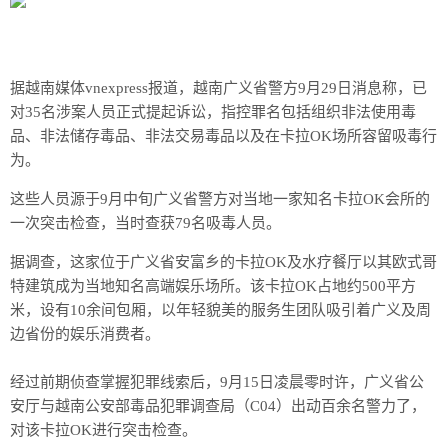
据越南媒体vnexpress报道，越南广义省警方9月29日消息称，已
对35名涉案人员正式提起诉讼，指控罪名包括组织非法使用毒
品、非法储存毒品、非法交易毒品以及在卡拉OK场所容留吸毒行
为。
这些人员源于9月中旬广义省警方对当地一家知名卡拉OK会所的
一次突击检查，当时查获79名吸毒人员。
据调查，这家位于广义省安富乡的卡拉OK及水疗餐厅以其欧式哥
特建筑成为当地知名高端娱乐场所。该卡拉OK占地约500平方
米，设有10余间包厢，以年轻貌美的服务生团队吸引着广义及周
边省份的娱乐消费者。
经过前期侦查掌握犯罪线索后，9月15日凌晨零时许，广义省公
安厅与越南公安部毒品犯罪调查局（C04）出动百余名警力了，
对该卡拉OK进行突击检查。