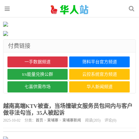
付费链接
一手数据频道
筛料平台官方频道
trx能量兑换公群
云控系统官方频道
七喜供需市场
华人新闻频道
越南高端KTV被查，当场撞破女服务员包间内与客户
做非法勾当，35人被起诉
2025-10-02
分类：
首页
>
柬埔寨
>
柬埔寨新闻
阅读(
205
)
评论(
0
)