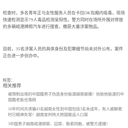
检查时，多名青年正与女性服务人员在卡拉OK包厢内吸毒，现场
快速检测显示79人毒品检测呈阳性。警方同时在场所外围对停放
的多辆岘港牌照汽车进行搜查，缴获大量涉案物品。
目前，35名涉案人员的具体身份及犯罪细节尚未对外公布，案件
正在进一步侦办中。
标签：
相关推荐
被限制出境的中国籍男子伪造身份偷渡越南被捕！协助他偷渡的中
国籍老板也落网
10年时间共诱骗43名越南女性到中国包括3名未成年，有人被解救
时已精神失常！越南宣判特大跨国贩运人口案
3中国男子越南岘港绑架、囚禁、勒索同胞，被警方逮捕！