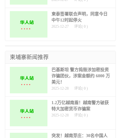
柬泰签署联合声明，同意今日
中午12时起停火
2025-12-27
评论(
0
)
柬埔寨新闻推荐
巴基斯坦 警方捣毁涉加密投资
诈骗团伙，涉案金额约 6000 万
美元！
2025-12-28
评论(
0
)
1.2万亿越南盾！越南警方破获
特大加密货币诈骗案
2025-12-28
评论(
0
)
突发！越南芽庄：30名中国人