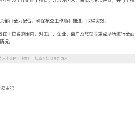
威西亚率领工作组赴干拉省，开展外国人居留情况专项检查，并与干拉
关部门全力配合，确保核查工作顺利推进、取得实效。
组将在干拉省范围内，对工厂、企业、商户及旅馆等重点场所进行全面
情况。
华人中文网
»
注意！干拉省开始检查外国人
外籍主犯