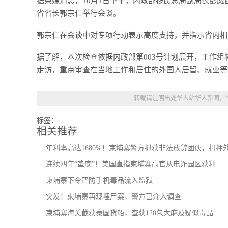
据柬媒消息，10月1日下午，内政部移民总局副局长彭
省省长郭宗仁举行会谈。
郭宗仁在会谈中对专项行动表示高度支持，并指示省内相
据了解，本次检查依据内政部第003号计划展开，工作
走访，重点审查在当地工作和居住的外国人居留、就业等
转载请注明出处
华人站华人新闻，
标签：
相关推荐
年利率高达1680%！柬埔寨警方抓获非法放贷团伙，扣押
连续四年“垫底”！美国直指柬埔寨高官从电诈园区获利
柬埔寨下令严防手机毒品流入监狱
突发！柬埔寨再现埋尸案，警方已介入调查
柬埔寨海关截获泰国货船，查获120包大麻及疑似毒品