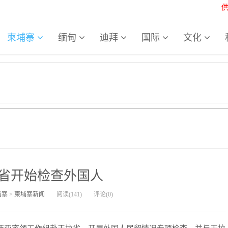
柬埔寨
缅甸
迪拜
国际
文化
省开始检查外国人
埔寨
>
柬埔寨新闻
阅读(
141
)
评论(
0
)