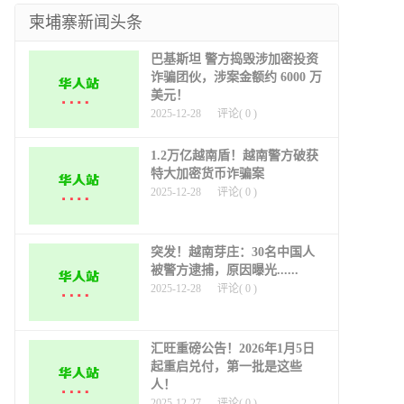
道
柬埔寨新闻头条
巴基斯坦 警方捣毁涉加密投资
诈骗团伙，涉案金额约 6000 万
美元！
2025-12-28
评论(
0
)
1.2万亿越南盾！越南警方破获
特大加密货币诈骗案
2025-12-28
评论(
0
)
突发！越南芽庄：30名中国人
被警方逮捕，原因曝光......
2025-12-28
评论(
0
)
汇旺重磅公告！2026年1月5日
起重启兑付，第一批是这些
人！
2025-12-27
评论(
0
)