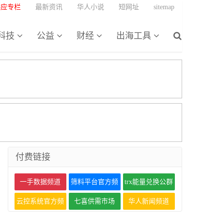
供应专栏
最新资讯
华人小说
短网址
sitemap
科技
公益
财经
出海工具
付费链接
一手数据频道
筛料平台官方频
trx能量兑换公群
道
云控系统官方频
七喜供需市场
华人新闻频道