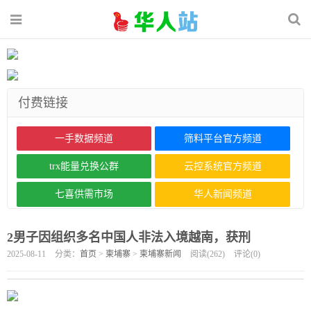
付费链接
一手数据频道
筛料平台官方频道
trx能量兑换公群
云控系统官方频道
七喜供需市场
华人新闻频道
2男子因组织多名中国人非法入境越南，获刑
2025-08-11
分类：
首页
>
柬埔寨
>
柬埔寨新闻
阅读(
262
)
评论(
0
)