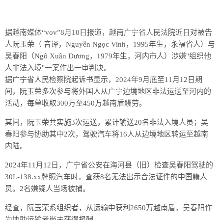
据越南媒体“vov”8月10日报道，越南广宁省人民法院近日对被告
人阮玉荣（ 音译，Nguyễn Ngọc Vinh，1995年生，永福省人）与
吴春阳（Ngô Xuân Dương，1979年生，河内市人）涉嫌"组织他
人非法入境"一案作出一审判决。
据广宁省人民检察院起诉书显示，2024年9月底至11月12日期
间，阮玉荣多次参与将外国人从广宁边境地区非法运送至河内的
活动，每单收取300万至450万越南盾酬劳。
其间，阮玉荣共实施3次运送，累计输送20名非法入境人员；吴
春阳参与协助其中2次，驾驶汽车将16人从边境地区转运至越南
内陆。
2024年11月12日，广宁省公安在海河县（旧）检查吴春阳驾驶的
30L-138.xx牌照汽车时，查获8名无法出示合法证件的中国籍人
员。2名嫌疑人当场被捕。
经查，阮玉荣系组织者，从运输中获利2650万越南盾，吴春阳作
为协助运输者尚未获得报酬。