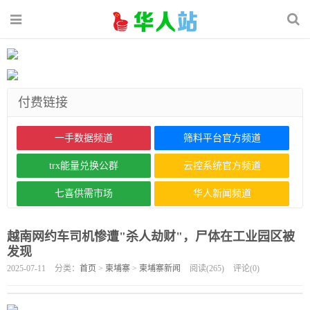
付费链接
一手数据频道
筛料平台官方频道
trx能量兑换公群
云控系统官方频道
七喜供需市场
华人新闻频道
越南网约车司机惨遭"杀人劫财"，尸体在工业园区被
发现
2025-07-11
分类：
首页
>
柬埔寨
>
柬埔寨新闻
阅读(
265
)
评论(
0
)