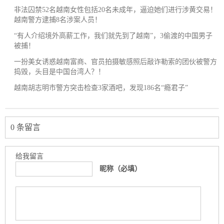
非法囚禁52名越南女性包括20名未成年，逼迫她们进行涉黄交易！
越南警方逮捕8名涉案人员！
“有人介绍境外高薪工作，我们就先到了越南”，3偷渡的中国男子
被捕！
一扮美女诱惑越南富商、官员拍摄敏感照后敲诈勒索的团伙被警方
捣毁，头目是中国台湾人？！
越南胡志明市警方突击检查3家酒吧，发现186名“瘾君子”
0 条留言
给我留言
昵称（必填）