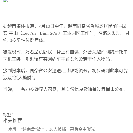
据越南媒体报道，7月10日中午，越南同奈省隆城乡居民前往禄
安-平山（Lộc An - Bình Sơn ）工业园区工作时，在路边发现一具
约50岁
男性俯卧尸体。
被发现时，死者呈趴卧状，身上有血迹，外套为越南网约摩托车
司机工装，附近留有某网约车平台头盔及若干个人物品。
接到报案后，同奈省公安迅速赶赴现场调查。初步研判此案可能
涉及"杀人劫财"。
当晚，一名20岁嫌疑人落网，其身份信息及追捕过程尚未公布。
标签：
相关推荐
木牌一“越南盘”被查，26人被捕，幕后金主曝光！