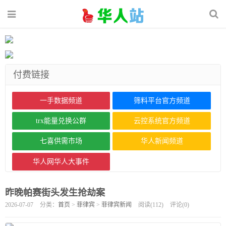
付费链接
一手数据频道
筛料平台官方频道
trx能量兑换公群
云控系统官方频道
七喜供需市场
华人新闻频道
华人网华人大事件
昨晚帕赛街头发生抢劫案
2026-07-07
分类：
首页
>
菲律宾
>
菲律宾新闻
阅读(
112
)
评论(
0
)