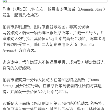
昨晚（7月5日）7时左右，帕赛市多明加街（Dominga Street）
发生一起街头抢劫案。
帕赛市多明加街，图片来自谷歌地图，非案发现场
两名嫌疑人骑乘一辆无牌照银色摩托车，拦截一名行人，后
座嫌疑人强行抢走其价值4.8万比索的两条金项链，驾车者则
出言恐吓受害人，随后二人朝布恩迪亚大道（Buendia
Avenue）方向逃逸。
逃逸途中，驾车嫌疑人不慎遗落手机，成为警方锁定嫌疑人
身份的关键线索。
帕赛市警察第一分局人员随即在第60区特拉莫街（Tramo
Street）展开跟进行动，在该摩托车驾驶者的住所内将其逮
捕，并起获一条价值3.2万比索的项链。
该嫌疑人正面临《修订刑法》第294条"胁迫抢劫罪"的指控，
案件已进入初步侦讯程序；其同伙仍在逃，警方正持续追查