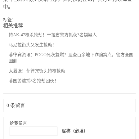
中。
标签：
相关推荐
持AK-47枪杀抢劫！干拉省警方抓获3名嫌疑人
马尼拉街头又发生抢劫！
菲律宾资讯：POGO死灰复燃？追查百余地下诈骗窝点，警方全国
围剿
太嚣张！菲律宾街头持枪抢劫
菲国警逮捕8名抢劫团伙！
0 条留言
给我留言
昵称（必填）