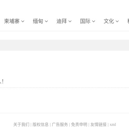
柬埔寨
缅甸
迪拜
国际
文化
人！
关于我们
|
版权信息
|
广告服务
|
免责申明
|
友情链接
|
xml