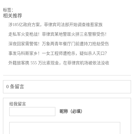
标签：
相关推荐
涉185亿政府方案，菲律宾司法部开始调查维惹家族
走私军火变枪战！菲律宾某地警匪火拼三名警察受伤！
深夜回家需警惕！万象两青年餐厅门前遭持刀抢劫受伤
事发马科斯家乡！一女工程师遭枪杀，疑似杀人灭口？
外籍旅客携 555 万比索现金，在菲律宾机场被依法没收
0 条留言
给我留言
昵称（必填）