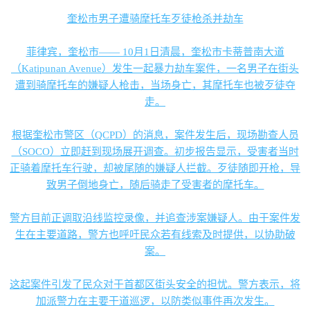
奎松市男子遭骑摩托车歹徒枪杀并劫车
菲律宾，奎松市—— 10月1日清晨，奎松市卡蒂普南大道
（Katipunan Avenue）发生一起暴力劫车案件，一名男子在街头
遭到骑摩托车的嫌疑人枪击，当场身亡，其摩托车也被歹徒夺
走。
根据奎松市警区（QCPD）的消息，案件发生后，现场勘查人员
（SOCO）立即赶到现场展开调查。初步报告显示，受害者当时
正骑着摩托车行驶，却被尾随的嫌疑人拦截。歹徒随即开枪，导
致男子倒地身亡，随后骑走了受害者的摩托车。
警方目前正调取沿线监控录像，并追查涉案嫌疑人。由于案件发
生在主要道路，警方也呼吁民众若有线索及时提供，以协助破
案。
这起案件引发了民众对于首都区街头安全的担忧。警方表示，将
加派警力在主要干道巡逻，以防类似事件再次发生。