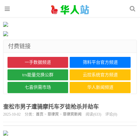
付费链接
一手数据频道
筛料平台官方频道
trx能量兑换公群
云控系统官方频道
七喜供需市场
华人新闻频道
奎松市男子遭骑摩托车歹徒枪杀并劫车
2025-10-02
分类：
首页
>
菲律宾
>
菲律宾新闻
阅读(
633
)
评论(
0
)