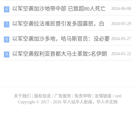
以军空袭加沙地带中部 已致超80人死亡
袭中丧生
2024-06-08
6
以军空袭拉法难民营引发多国震怒，白
2024-05-29
7
以军空袭加沙多地，哈马斯官员：没必要
宫：未越过红线
2024-05-27
8
以军空袭叙利亚首都大马士革致5名伊朗
进行新一轮谈判
2024-01-22
9
顾问死亡
关于我们
|
版权信息
|
广告服务
|
免责申明
|
友情链接
|
xml
Copyright ©
2017 - 2026
华人站华人新闻，华人中文网