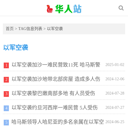
首页
> TAG信息列表 > 以军空袭
以军空袭
以军空袭加沙一难民营致11死 哈马斯警
2025-01-02
1
以军空袭加沙地带北部房屋 造成多人伤
察部门负责人被传身亡
2024-12-06
2
以军空袭黎巴嫩南部多地 有人员受伤
亡
2024-07-28
3
以军空袭约旦河西岸一难民营 5人受伤
2024-07-27
4
哈马斯领导人哈尼亚的多名亲属在以军空
2024-06-25
5