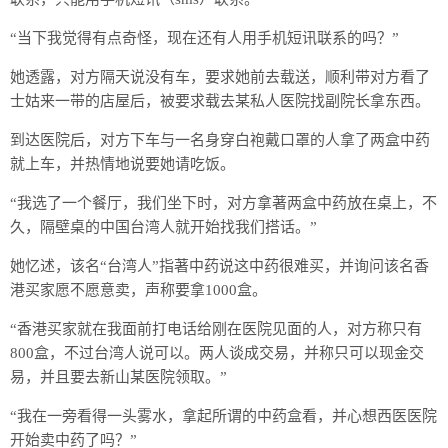
“当下我觉得有点奇怪，现在还有人用手机短讯联系的吗？”
她透露，对方隔天说没有车，要求她前去载送，顺利带对方看了
士姑来一带的店屋后，被要求载去某私人医院找副院长拿东西。
到达医院后，对方下车与一名身穿白袍戴口罩的人拿了两盒中药
就上车，并热情地说要她请吃饭。
“我选了一个餐厅，我们坐下时，对方拿著两盒中药放在桌上，不
久，隔壁桌的中国台湾人就开始找我们搭话。”
她忆述，该名“台湾人”指著中药说这中药很难买，并询问该名香
港买家愿不愿意卖，声称要拿1000盒。
“香港买家就在我面前打电话给刚在医院见面的人，对方称只有
800盒，不过台湾人说可以。两人谈成交易，并称只可以现金交
易，并且要去新山某医院领取。”
“我在一旁看得一头雾水，拿起所谓的中药盒看，并心想西医医院
开始卖中药了吗？”