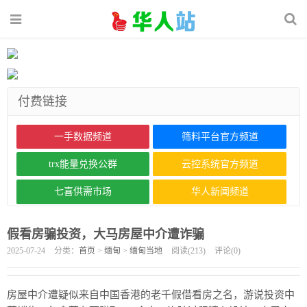
付费链接
一手数据频道
筛料平台官方频道
trx能量兑换公群
云控系统官方频道
七喜供需市场
华人新闻频道
假看房骗投资，大马房屋中介遭诈骗
2025-07-24
分类：
首页
>
缅甸
>
缅甸当地
阅读(
213
)
评论(
0
)
房屋中介遭疑似来自中国香港的老千假借看房之名，游说投资中