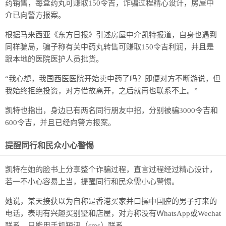
药销售，每盒药丸可赚取150令吉，诈骗过程精心设计，房屋中
介已向警方报案。
根据马来西亚《东方日报》引述房屋中介凯特报道，自身也遇到
同样骗局，骗子称有关中药丸转售可赚取150令吉利润，并且是
跟本地的医院医护人员批货。
“我心想，我国西医医院开始卖中药了吗？即便对方不断游说，但
我始终拒绝投资，对方借故离开，之后就再也联系不上。”
凯特也指出，身边已有两名同行朋友中招，分别被骗3000令吉和
600令吉，并且已经向警方报案。
提醒同行和民众小心警惕
凯特在她的脸书上分享整个诈骗过程，直言过程经过精心设计，
若一不小心容易上当，提醒同行和民众需小心警惕。
她说，某天接获以为自称是香港买家并口操中国腔的男子打来的
电话，表明有兴趣买别墅和店屋，对方称没有ＷhatsApp或Wechat
联系，只能用手机短讯（sms）联系。