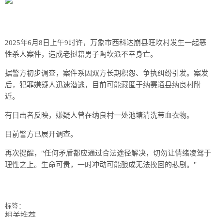
2025年6月8日上午9时许，万象市西科达崩县旺坎村发生一起恶
性杀人案件，造成老挝籍男子陶坎派不幸身亡。
据警方初步调查，案件系因双方长期积怨、争执纠纷引发。案发
后，犯罪嫌疑人迅速潜逃，目前可能藏匿于纳赛通县纳良村附
近。
有目击者反映，嫌疑人曾在纳良村一处池塘清洗带血衣物。
目前警方已展开调查。
再次提醒，"任何矛盾都应通过合法途径解决，切勿让情绪凌驾于
理性之上。生命可贵，一时冲动可能酿成无法挽回的悲剧。"
标签：
相关推荐