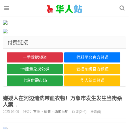
付费链接
一手数据频道
筛料平台官方频道
trx能量兑换公群
云控系统官方频道
七喜供需市场
华人新闻频道
嫌疑人在河边清洗带血衣物！万象市发生发生当街杀
人案→
2025-06-09
分类：
首页
>
缅甸
>
缅甸当地
阅读(
246
)
评论(
0
)