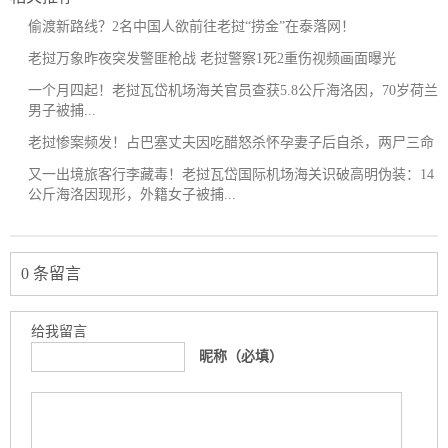
偷渡新路线？2名中国人欲前往老挝“捞金”在泰落网！
老挝万象昨夜突发警匪枪战 老挝警察1死2重伤视频画面曝光
一个月四起！老挝瓦岱机场海关官员查获5.8公斤海洛因，70岁荷兰
男子被捕...
老挝惨案频发！占巴塞丈夫因吃醋怒杀怀孕妻子后自杀，两尸三命
又一出境旅客行李藏毒！老挝瓦岱国际机场海关识破高明伪装：14
公斤海洛因现形，外籍女子被捕...
0 条留言
给我留言
昵称（必填）