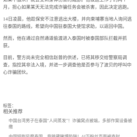
月，担心如果某天无法完成诈骗任务会被杀害，因此决定逃跑。
14日凌晨，他趁保安不注意逃出大楼，并向柬埔寨当地人询问逃
往泰国的路线，希望向中国驻泰国大使馆求助，以返回中国。
然而，他在通过自然通道偷渡进入泰国时被泰国部队拦截并抓
获。
目前，警方尚未完全相信赵普的供述，已将其移交给警察局调
查，指控其非法入境，并进一步调查他是否参与了波贝的呼叫中
心诈骗团伙。
标签：
相关推荐
中国台湾男子在泰国“人间蒸发”！诈骗窝点被端，多部作案设备被
缴
中国短剧风靡泰国，竟暗藏赌博陷阱！44万粉丝页面被查封