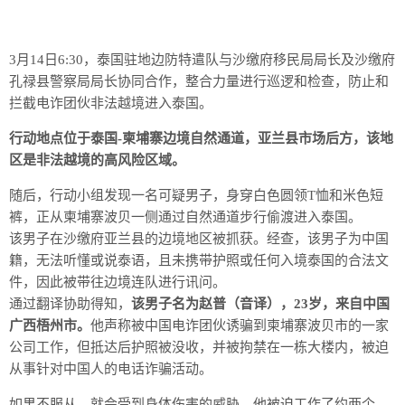
3月14日6:30，泰国驻地边防特遣队与沙缴府移民局局长及沙缴府
孔禄县警察局局长协同合作，整合力量进行巡逻和检查，防止和
拦截电诈团伙非法越境进入泰国。
行动地点位于泰国-柬埔寨边境自然通道，亚兰县市场后方，该地
区是非法越境的高风险区域。
随后，行动小组发现一名可疑男子，身穿白色圆领T恤和米色短
裤，正从柬埔寨波贝一侧通过自然通道步行偷渡进入泰国。
该男子在沙缴府亚兰县的边境地区被抓获。经查，该男子为中国
籍，无法听懂或说泰语，且未携带护照或任何入境泰国的合法文
件，因此被带往边境连队进行讯问。
通过翻译协助得知，
该男子名为赵普（音译），23岁，来自中国
广西梧州市。
他声称被中国电诈团伙诱骗到柬埔寨波贝市的一家
公司工作，但抵达后护照被没收，并被拘禁在一栋大楼内，被迫
从事针对中国人的电话诈骗活动。
如果不服从，就会受到身体伤害的威胁。他被迫工作了约两个