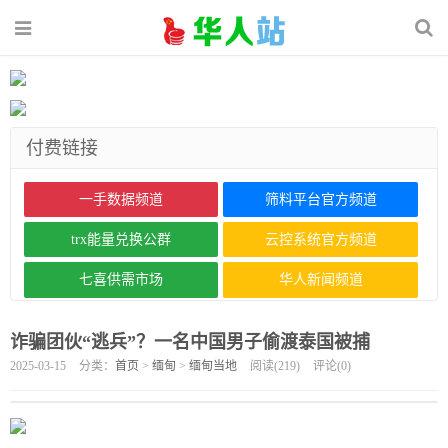
付费链接
一手数据频道
筛料平台官方频道
trx能量兑换公群
云控系统官方频道
七喜供需市场
华人新闻频道
诈骗团伙“逃兵”？一名中国男子偷渡泰国被捕
2025-03-15
分类：
首页
>
缅甸
>
缅甸当地
阅读(
219
)
评论(
0
)