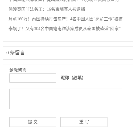
偷渡泰国非法务工：16名柬埔寨人被逮捕
月薪160万！泰国持续打击灰产！4名中国人因“高薪工作”被捕
泰飒了！又有304名中国籍电诈涉案成员从泰国被遣返“回家”
0 条留言
给我留言
昵称（必填）