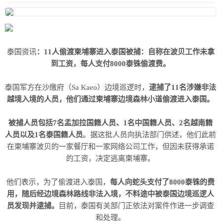
泰国资讯
：11人偷渡柬埔寨进入泰国被捕：自称在波贝工作未拿
到工资，每人支付8000泰铢偷渡费。
泰国军方在沙缴府（Sa Kaeo）边境巡逻时，
逮捕了11名涉嫌非法
越境入境的人员，他们通过柬埔寨边境森林小道偷渡进入泰国。
被捕人员包括7名孟加拉国籍人员、1名中国籍人员、2名越南籍
人员以及1名泰国籍人员
。据这批人员向执法部门供述，他们此前
在柬埔寨波贝的一家餐厅和一家网络公司工作，但因未获得承诺
的工资，决定逃离柬埔寨。
他们表示，为了偷渡进入泰国，
每人向蛇头支付了8000泰铢的费
用，随后经边境森林路线非法入境，不料途中被泰国边境巡逻人
员发现并逮捕。
目前，泰国有关部门正依法对案件作进一步调查
和处理。