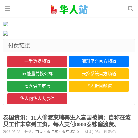
付费链接
一手数据频道
筛料平台官方频道
trx能量兑换公群
云控系统官方频道
七喜供需市场
华人新闻频道
华人网华人大事件
泰国资讯：11人偷渡柬埔寨进入泰国被捕：自称在波
贝工作未拿到工资，每人支付8000泰铢偷渡费。
2026-07-08
分类：
首页
>
柬埔寨
>
柬埔寨新闻
阅读(
105
)
评论(
0
)