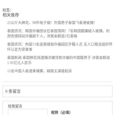
标签：
相关推荐
22公斤大麻花、98件电子烟！外国男子泰国飞香港被捕！
泰国资讯：韩国诈骗团伙在泰国落网！7名韩国籍嫌疑人被捕，利
用色情网站诈骗超千人，涉案金额逾1亿泰铢
泰国资讯：拘留13名逃离缅甸诈骗园区外籍人员 反人口贩运组织呼
吁认定为受害者
泰国新闻 泰国移民局逮捕涉嫌贷款诈骗的中国籍男子 涉案金额逾
1.92亿元人民币
12名中国人偷渡柬埔寨，越南主谋被起诉
0 条留言
给我留言
昵称（必填）