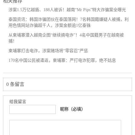
相关推荐
涉案1.5万亿越盾、188人被诉！越南“Mr Pips”特大诈骗案全曝光
泰国资讯：韩国诈骗团伙在泰国落网！7名韩国籍嫌疑人被捕，利
用色情网站诈骗超千人，涉案金额逾1亿泰铢
从柬埔寨潜入越南企图“继续搞电诈”！4名中国籍男子在越南被
捕！
柬埔寨打击电诈，涉案赌场将“零容忍”严惩
170名中国公民被遣返，柬埔寨：严打电诈犯罪，绝不姑息
0 条留言
给我留言
昵称（必填）