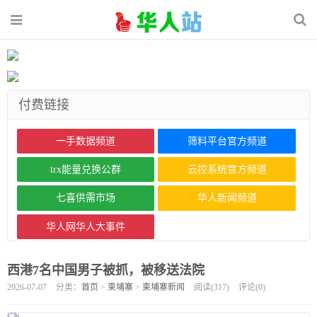
付费链接
一手数据频道
筛料平台官方频道
trx能量兑换公群
云控系统官方频道
七喜供需市场
华人新闻频道
华人网华人大事件
西港7名中国男子被抓，被移送法院
2026-07-07
分类：
首页
>
柬埔寨
>
柬埔寨新闻
阅读(
317
)
评论(
0
)