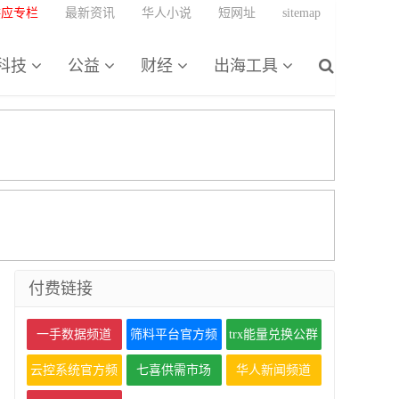
供应专栏
最新资讯
华人小说
短网址
sitemap
科技
公益
财经
出海工具
付费链接
一手数据频道
筛料平台官方频
trx能量兑换公群
道
云控系统官方频
七喜供需市场
华人新闻频道