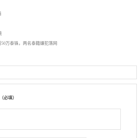
捕
境
需50万泰铢，两名泰籍嫌犯落网
（必填）