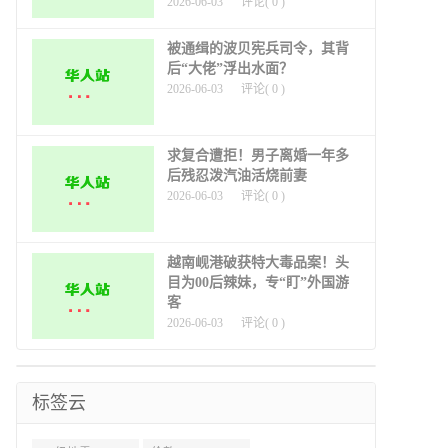
2026-06-03
评论(
0
)
被通缉的波贝宪兵司令，其背
后“大佬”浮出水面？
2026-06-03
评论(
0
)
求复合遭拒！男子离婚一年多
后残忍泼汽油活烧前妻
2026-06-03
评论(
0
)
越南岘港破获特大毒品案！头
目为00后辣妹，专“盯”外国游
客
2026-06-03
评论(
0
)
标签云