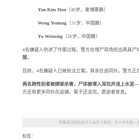
Yun Kim Hun
（40岁，柬埔寨籍）
Wong Yenlong
（31岁，中国籍）
Yu Weiming
（26岁，中国籍）
4名嫌疑人供述了作案过程。警方在埋尸现场挖出两具尸
部
。
目前，4名嫌疑人已被依法立案。其余在逃同伙，警方正
两名跨性别者被绑架杀害，尸体被埋入深坑并浇上水泥—
方还有更多同伙在追捕，案子还没完。愿逝者安息。
转载请注明出处
华人站华人新闻，华人中文网
»
标签：