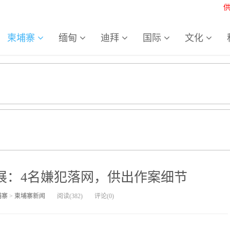
柬埔寨
缅甸
迪拜
国际
文化
展：4名嫌犯落网，供出作案细节
埔寨
>
柬埔寨新闻
阅读(
382
)
评论(
0
)