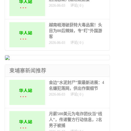
2026-06-03
评论(
0
)
越南岘港破获特大毒品案！头
目为00后辣妹，专“盯”外国游
客
2026-06-03
评论(
0
)
柬埔寨新闻推荐
金边“水泥封尸”案最新进展：4
名嫌犯落网，供出作案细节
2026-06-03
评论(
0
)
月薪500美元为电诈团伙当“线
人”，传递警方行动信息，2名
男子被捕