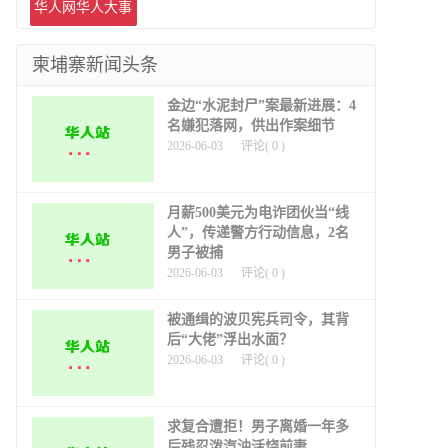
道
华人网华人大事
件
柬埔寨新闻头条
金边“水泥封尸”案最新进展：4
名嫌犯落网，供出作案细节
2026-06-03
评论(
0
)
月薪500美元为电诈团伙当“线
人”，传递警方行动信息，2名
男子被捕
2026-06-03
评论(
0
)
被通缉的波贝宪兵司令，其背
后“大佬”浮出水面？
2026-06-03
评论(
0
)
求复合遭拒！男子离婚一年多
后残忍泼汽油活烧前妻