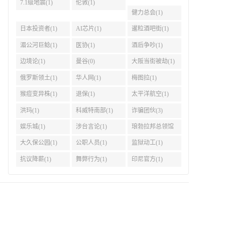
7.1级地震(1)
伦敦(1)
健力总会(1)
日本投资者(1)
AI芯片(1)
暹粒酒吧街(1)
湄公河巨鲶(1)
医协(1)
酒后争吵(1)
边境论(1)
曼谷(0)
大阪当街被劫(1)
俄罗斯领土(1)
华人网(1)
梅图拉(1)
猴痘变异株(1)
退保(1)
太平洋航空(1)
洪玛(1)
科威特南部(1)
诈骗团伙(3)
娱乐城(1)
涉台言论(1)
琅勃拉邦总领馆
(1)
大久保公园(1)
公职人员(1)
监狱动工(1)
抗议降薪(1)
舞弊行为(1)
印尼官方(1)