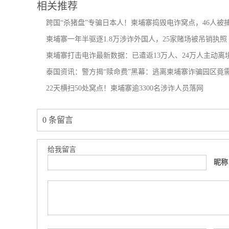
相关推荐
跨国“杀猪盘”专骗日本人！柬埔寨捣毁电诈窝点，46人被
柬埔寨一年半驱逐1.8万涉诈外国人，25家赌场被吊销执照
柬埔寨打击电诈最新数据：已遣返13万人、24万人主动离
泰国资讯：警方揭“赎命费”黑幕：逃离柬埔寨诈骗园区竟
22天横扫50处窝点！柬埔寨逾3300名涉诈人员落网
0 条留言
给我留言
昵称