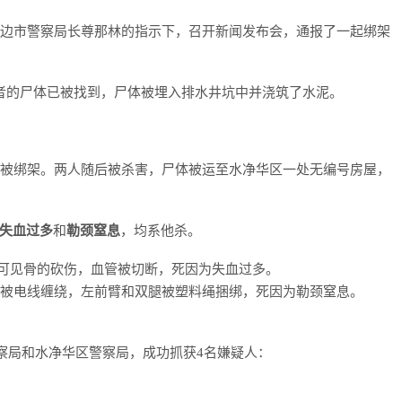
金边市警察局长尊那林的指示下，召开新闻发布会，通报了一起绑架
者的尸体已被找到，尸体被埋入排水井坑中并浇筑了水泥。
号客栈被绑架。两人随后被杀害，尸体被运至水净华区一处无编号房屋，
失血过多
和
勒颈窒息
，均系他杀。
一处深可见骨的砍伤，血管被切断，死因为失血过多。
）：颈部被电线缠绕，左前臂和双腿被塑料绳捆绑，死因为勒颈窒息。
警察局和水净华区警察局，成功抓获4名嫌疑人：