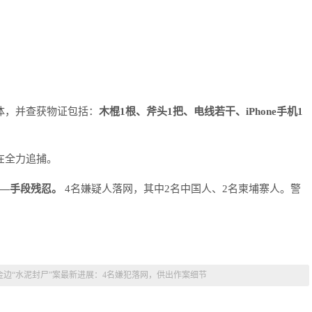
体，并查获物证包括：
木棍1根、斧头1把、电线若干、iPhone手机1
在全力追捕。
—手段残忍。
4名嫌疑人落网，其中2名中国人、2名柬埔寨人。警
金边“水泥封尸”案最新进展：4名嫌犯落网，供出作案细节