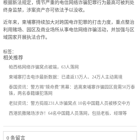
根据新法规定，情节严重的电信网络诈骗犯罪行为最高可被判处
终身监禁，涉案资产亦可依法予以没收。
近年来，柬埔寨持续加大对跨国电诈犯罪的打击力度，重点整治
利用赌场、园区及商业场所从事电信网络诈骗活动，并加强与区
域国家开展执法合作。
标签：
相关推荐
帕西格网络诈骗窝点被端，63人落网
柬埔寨打击电诈最新数据：已遣返13万人、24万人主动离境
泰国资讯：警方揭“赎命费”黑幕：逃离柬埔寨诈骗园区竟需50万泰
铢，两名泰籍嫌犯落网
老挝资讯：警方捣毁231人诈骗窝点 10名中国籍人员被移交中方
西港凯撒赌场涉诈！64名中国籍人员落网，包括老板、经理等
0 条留言