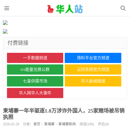
付费链接
一手数据频道
筛料平台官方频道
trx能量兑换公群
云控系统官方频道
七喜供需市场
华人新闻频道
华人网华人大事件
柬埔寨一年半驱逐1.8万涉诈外国人，25家赌场被吊销
执照
2026-05-28
分类：
首页
>
柬埔寨
>
柬埔寨新闻
阅读(
106
)
评论(
0
)