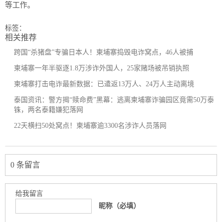
等工作。
标签：
相关推荐
跨国“杀猪盘”专骗日本人！柬埔寨捣毁电诈窝点，46人被捕
柬埔寨一年半驱逐1.8万涉诈外国人，25家赌场被吊销执照
柬埔寨打击电诈最新数据：已遣返13万人、24万人主动离境
泰国资讯：警方揭“赎命费”黑幕：逃离柬埔寨诈骗园区竟需50万泰
铢，两名泰籍嫌犯落网
22天横扫50处窝点！柬埔寨逾3300名涉诈人员落网
0 条留言
给我留言
昵称（必填）