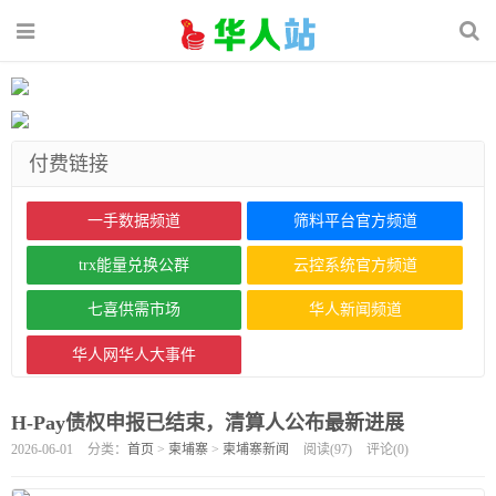
付费链接
一手数据频道
筛料平台官方频道
trx能量兑换公群
云控系统官方频道
七喜供需市场
华人新闻频道
华人网华人大事件
H-Pay债权申报已结束，清算人公布最新进展
2026-06-01
分类：
首页
>
柬埔寨
>
柬埔寨新闻
阅读(
97
)
评论(
0
)