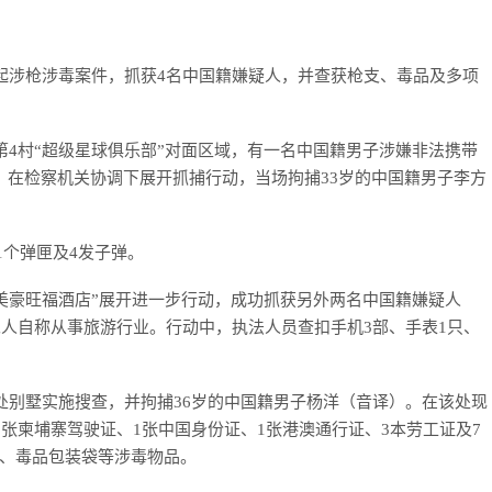
一起涉枪涉毒案件，抓获4名中国籍嫌疑人，并查获枪支、毒品及多项
第4村“超级星球俱乐部”对面区域，有一名中国籍男子涉嫌非法携带
，在检察机关协调下展开抓捕行动，当场拘捕33岁的中国籍男子李方
手枪、1个弹匣及4发子弹。
“美豪旺福酒店”展开进一步行动，成功抓获另外两名中国籍嫌疑人
二人自称从事旅游行业。行动中，执法人员查扣手机3部、手表1只、
处别墅实施搜查，并拘捕36岁的中国籍男子杨洋（音译）。在该处现
1张柬埔寨驾驶证、1张中国身份证、1张港澳通行证、3本劳工证及7
、毒品包装袋等涉毒物品。