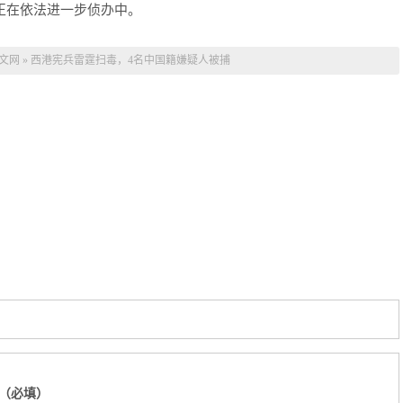
正在依法进一步侦办中。
文网
»
西港宪兵雷霆扫毒，4名中国籍嫌疑人被捕
（必填）