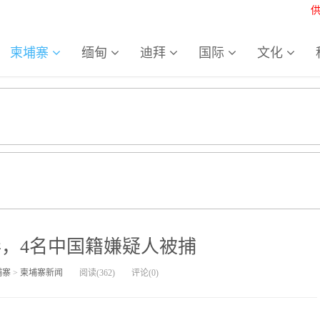
柬埔寨
缅甸
迪拜
国际
文化
，4名中国籍嫌疑人被捕
埔寨
>
柬埔寨新闻
阅读(
362
)
评论(
0
)