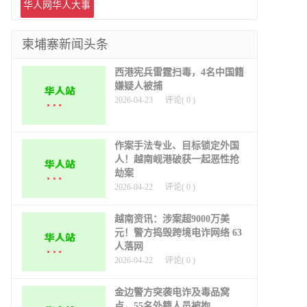
道
华人网华人大事
件
柬埔寨新闻头条
西港宪兵雷霆扫毒，4名中国籍
嫌疑人被捕
2026-04-23
评论(
0
)
作案手法专业、目标锁定外国
人！越南岘港破获一起恶性抢
劫案
2026-04-22
评论(
0
)
越南资讯：涉案超9000万美
元！警方捣毁跨境电诈网络 63
人落网
2026-04-22
评论(
0
)
金边警方突袭电诈及毒品窝
点，55名外籍人员被拘