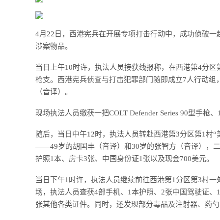
4月22日，西港宪兵在开展专项打击行动中，成功侦破
涉案物品。
当日上午10时许，执法人员接获线报称，在西港第4分区
枪支。西港宪兵侦查与打击犯罪部门随即成立7人行动组
（音译）。
现场执法人员缴获一把COLT Defender Series 90型
随后，当日中午12时，执法人员转赴西港第3分区第1村
——49岁的胡国丰（音译）和30岁的张智方（音译），
护照1本、房卡3张、中国身份证1张以及现金700美元。
当日下午1时许，执法人员继续前往西港第1分区第3村一
场，执法人员查获4部手机、1本护照、2张中国驾驶证、
张其他各类证件。同时，还发现部分毒品及注射器、药勺