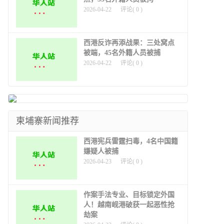
2026-04-22
评论(
0
)
西港反诈再添战果：三处窝点
被端，45名外籍人员被捕
2026-04-22
评论(
0
)
柬埔寨新闻推荐
西港宪兵雷霆扫毒，4名中国籍
嫌疑人被捕
2026-04-23
评论(
0
)
作案手法专业、目标锁定外国
人！越南岘港破获一起恶性抢
劫案