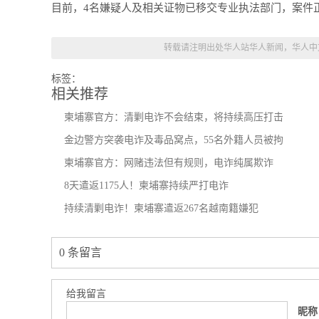
目前，4名嫌疑人及相关证物已移交专业执法部门，案件
转载请注明出处
华人站华人新闻，华人中
标签：
相关推荐
柬埔寨官方：清剿电诈不会结束，将持续高压打击
金边警方突袭电诈及毒品窝点，55名外籍人员被拘
柬埔寨官方：网赌违法但有规则，电诈纯属欺诈
8天遣返1175人！柬埔寨持续严打电诈
持续清剿电诈！柬埔寨遣返267名越南籍嫌犯
0 条留言
给我留言
昵称