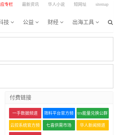
供应专栏
最新资讯
华人小说
短网址
sitemap
科技
公益
财经
出海工具
付费链接
一手数据频道
筛料平台官方频
trx能量兑换公群
道
云控系统官方频
七喜供需市场
华人新闻频道