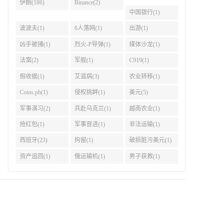
伊朗(186)
Binance(2)
中国银行(1)
波波夫(1)
6人落网(1)
出游(1)
凶手被捕(1)
烈火-P导弹(1)
媒体沙龙(1)
法案(2)
军舰(1)
C919(1)
假收据(1)
艾滋病(3)
农业转移(1)
Coins.ph(1)
侵权挑衅(1)
美元(5)
军事演习(2)
兵赴乌克兰(1)
越南农业(1)
抢红包(1)
军事冒进(1)
非法运输(1)
西班牙(23)
拘留(1)
破损脏污美元(1)
资产追回(1)
俄运输机(1)
男子获救(1)