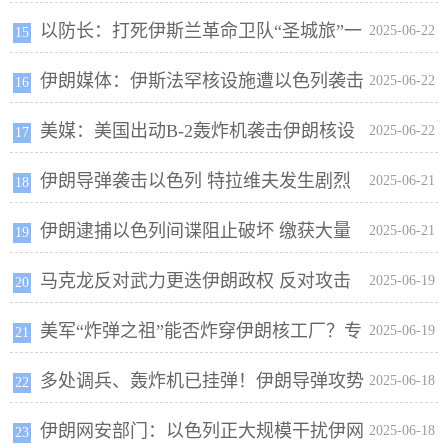
以防长：打死伊斯兰革命卫队“圣城旅”一
在风险
2025-06-22
15
伊朗媒体：伊斯法罕核设施遭以色列袭击
指挥官
2025-06-22
16
美媒：美国出动B-2轰炸机袭击伊朗核设
2025-06-22
17
伊朗导弹袭击以色列 特拉维夫发生剧烈
施
2025-06-21
18
伊朗逮捕以色列间谍阻止破坏 缴获大量
爆炸
2025-06-21
19
马克龙反对武力更迭伊朗政权 反对攻击
武器
2025-06-19
20
美军“炸弹之祖”能否炸穿伊朗核工厂？专
核设施
2025-06-19
21
多处调兵、轰炸机已挂弹！伊朗导弹攻势
家：要炸多次
2025-06-18
22
伊朗网安部门：以色列正大规模干扰伊网
愈发凶猛，美国要下场了？
2025-06-18
23