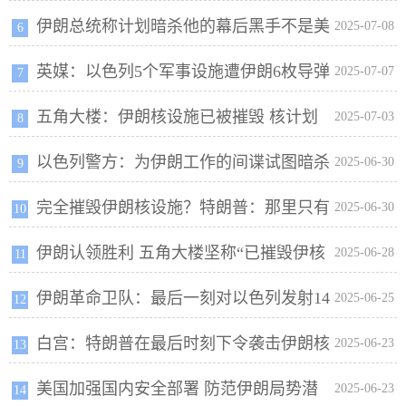
伊朗总统称计划暗杀他的幕后黑手不是美
设施
2025-07-08
6
英媒：以色列5个军事设施遭伊朗6枚导弹
国 是以色列
2025-07-07
7
五角大楼：伊朗核设施已被摧毁 核计划
袭击
2025-07-03
8
以色列警方：为伊朗工作的间谍试图暗杀
被推迟1至2年
2025-06-30
9
完全摧毁伊朗核设施？特朗普：那里只有
以防长
2025-06-30
10
伊朗认领胜利 五角大楼坚称“已摧毁伊核
几千吨岩石
2025-06-28
11
伊朗革命卫队：最后一刻对以色列发射14
设施”
2025-06-25
12
白宫：特朗普在最后时刻下令袭击伊朗核
枚导弹
2025-06-23
13
美国加强国内安全部署 防范伊朗局势潜
设施
2025-06-23
14