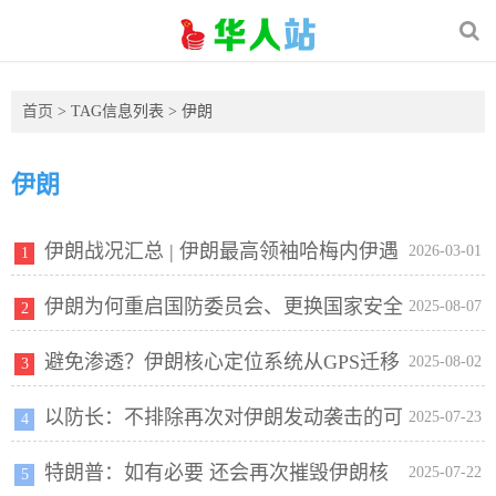
首页
> TAG信息列表 > 伊朗
伊朗
伊朗战况汇总 | 伊朗最高领袖哈梅内伊遇
2026-03-01
1
伊朗为何重启国防委员会、更换国家安全
袭身亡，外交部提醒在伊朗中国公民尽快撤离
2025-08-07
2
避免渗透？伊朗核心定位系统从GPS迁移
官员？
2025-08-02
3
以防长：不排除再次对伊朗发动袭击的可
至北斗
2025-07-23
4
特朗普：如有必要 还会再次摧毁伊朗核
能性
2025-07-22
5