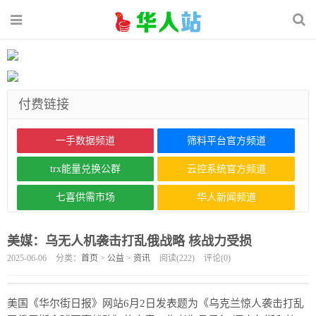
付费链接
一手数据频道
筛料平台官方频道
trx能量兑换公群
云控系统官方频道
七喜供需市场
华人新闻频道
美媒：乌无人机袭击打乱俄战略 核战力受损
2025-06-06
分类：
首页
>
公益
>
资讯
阅读(
222
)
评论(
0
)
美国《华尔街日报》网站6月2日发表题为《乌克兰惊人袭击打乱