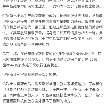
在这次协同袭击中，莫斯科用于向乌克兰发动制导导弹攻击——
并在核战争中用来打击敌人——的相当一部分飞机受损或被毁。
俄罗斯已不再生产此次袭击中成为目标的图波列夫飞机，意味着
俄罗斯已经丧失了向境外投射军事力量的能力基石。俄罗斯较新
的飞机虽然更现代、更灵活，但缺乏那些被摧毁轰炸机的关键特
性，尤其是航程和载弹量。据乌克兰和开源情报分析人士称，此
次袭击还摧毁了俄罗斯用于空中指挥控制的一架宝贵飞机——这
也是现代战争的一项关键能力。
乌克兰称，在已知俄罗斯拥有的100多架图波列夫轰炸机中，乌
已损伤或摧毁了40多架。目前尚不清楚此次袭击前，图-22和
图-95中有多少处于可执行任务状态。
俄罗斯证实空军基地遭受部分损失。
这次无人机袭击后，俄罗斯将被迫重新思考如何运用、存放和保
卫其剩余的战略轰炸机机群。与美国一样，俄罗斯出于作战原
因，同时也是冷战末期与华盛顿围绕核裁军协议的一部分，经常
将远程轰炸机停放在室外且易于看到的地方。