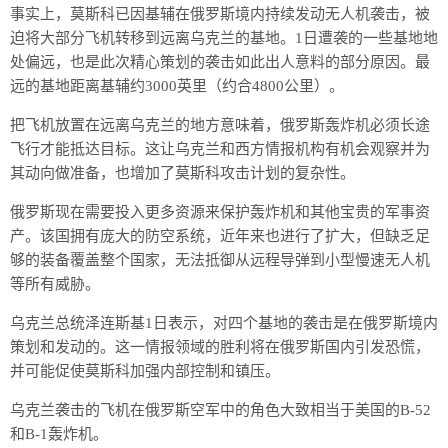
事实上，莫斯科已因基辅在俄罗斯境内持续发动无人机袭击，被
迫将大部分飞机转移到远离乌克兰的基地。1日遭袭的一些基地地
处偏远，也是此次精心策划的袭击如此出人意料的部分原因。最
远的基地距离基辅约3000英里（约合4800公里）。
把飞机放置在远离乌克兰的地方意味着，俄罗斯轰炸机必须长途
飞行才能抵达目标。这让乌克兰和西方情报机构有机会观察并为
其动向做准备，也增加了莫斯科攻击计划的复杂性。
俄罗斯现在需要投入更多资源来保护轰炸机和其他宝贵的军事资
产。该国拥有庞大的防空系统，近年来也进行了扩大，但缺乏足
够的装备覆盖整个国家，无法抵御从远程导弹到小型慢速无人机
等所有威胁。
乌克兰总统泽连斯基1日表示，对四个基地的袭击是在俄罗斯境内
策划和发动的。这一情报领域的胜利将在俄罗斯国内引发恐慌，
并可能促使莫斯科加强内部控制和镇压。
乌克兰袭击的飞机在俄罗斯空军中的角色大致相当于美国的B-52
和B-1轰炸机。