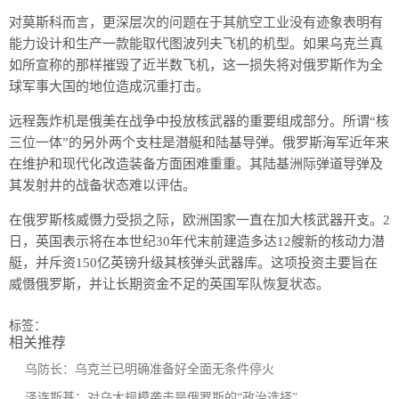
对莫斯科而言，更深层次的问题在于其航空工业没有迹象表明有
能力设计和生产一款能取代图波列夫飞机的机型。如果乌克兰真
如所宣称的那样摧毁了近半数飞机，这一损失将对俄罗斯作为全
球军事大国的地位造成沉重打击。
远程轰炸机是俄美在战争中投放核武器的重要组成部分。所谓“核
三位一体”的另外两个支柱是潜艇和陆基导弹。俄罗斯海军近年来
在维护和现代化改造装备方面困难重重。其陆基洲际弹道导弹及
其发射井的战备状态难以评估。
在俄罗斯核威慑力受损之际，欧洲国家一直在加大核武器开支。2
日，英国表示将在本世纪30年代末前建造多达12艘新的核动力潜
艇，并斥资150亿英镑升级其核弹头武器库。这项投资主要旨在
威慑俄罗斯，并让长期资金不足的英国军队恢复状态。
标签：
相关推荐
乌防长：乌克兰已明确准备好全面无条件停火
泽连斯基：对乌大规模袭击是俄罗斯的“政治选择”