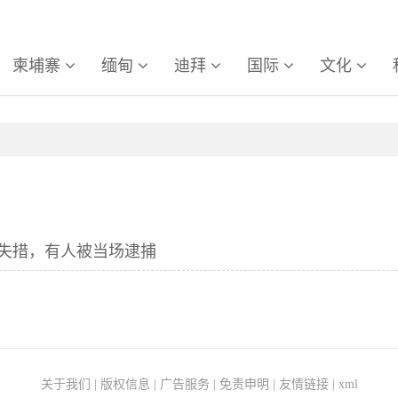
柬埔寨
缅甸
迪拜
国际
文化
失措，有人被当场逮捕
关于我们
|
版权信息
|
广告服务
|
免责申明
|
友情链接
|
xml