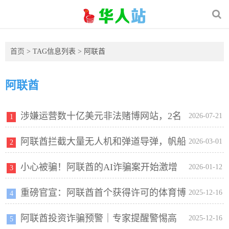
首页
> TAG信息列表 > 阿联酋
阿联酋
涉嫌运营数十亿美元非法赌博网站，2名
2026-07-21
1
阿联酋拦截大量无人机和弹道导弹，帆船
韩国嫌疑人在阿联酋落网并被引渡
2026-03-01
2
小心被骗！阿联酋的AI诈骗案开始激增
酒店起火，迪拜机场遇袭，提醒在阿联酋中国公民加
2026-01-12
3
重磅官宣：阿联酋首个获得许可的体育博
2025-12-16
强安全防范
4
阿联酋投资诈骗预警｜专家提醒警惕高
彩和网络博彩网站上线
2025-12-16
5