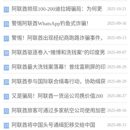
阿联酋频现100-200迪拉姆骗局：为何更
阿拉伯人将在阿联酋接受审判
2025-10-21
15
警惕阿联酋WhatsApp钓鱼式诈骗！
多居民沦为“微型诈骗”受害者？
2025-09-16
16
警惕！阿联酋出现经纪商跑路诈骗事件，
2025-09-13
17
阿联酋驱逐卷入“赌博和洗钱案”的印度男
投资者损失惨重！
2025-09-07
18
阿联酋最大洗钱案落幕！曾炫富刷屏的印
子，其涉案金额高达9.58亿迪拉姆
2025-08-29
19
阿联酋参与国际联合缉毒行动，协助缉获
度富豪被判罚1.5亿迪拉姆，家族商业帝国一夜倾覆
2025-08-29
20
又是骗局！阿联酋一货运公司携价值200
822吨毒品，价值高达29亿美元
2025-08-27
21
阿联酋旅客可通过多家航空公司使用加密
万迪拉姆“人间蒸发”
2025-08-16
22
阿联酋将中国头号通缉犯移交给中国
货币购买机票
2025-08-15
23