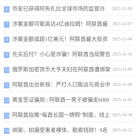
币安已获得阿布扎比全球市场的监管许
“保底收益” 陷阱
2025-12-09
6
涉案金额可能高达4亿迪拉姆！阿联酋最
可，将可以开展三大业务
2025-12-07
7
涉案金额或超1亿美元！阿联酋最大投资
大投资诈骗案更多细节曝光
2025-12-04
8
先买后付？小心是诈骗！阿联酋当局警告
诈骗案主谋因为点外卖泄露藏身之处，在印度被捕
2025-11-10
9
俄罗斯加密货币大亨夫妇在阿联酋遭绑架
购物者警惕新型骗局
2025-11-09
10
阿联酋出台新规：严打人口贩运与商业中
和分尸，7名犯罪嫌疑人被逮捕
2025-11-08
11
黄金签证骗局 | 阿联酋一男子被骗走6000
心“虚假本地化”行为
2025-11-02
12
阿联酋拟推“每酋长国一牌照”制度，线上
迪拉姆
2025-10-30
13
绑架、拍摄受害者裸体、勒索钱财！9名
博彩合法化 进入倒计时！
2025-10-21
14