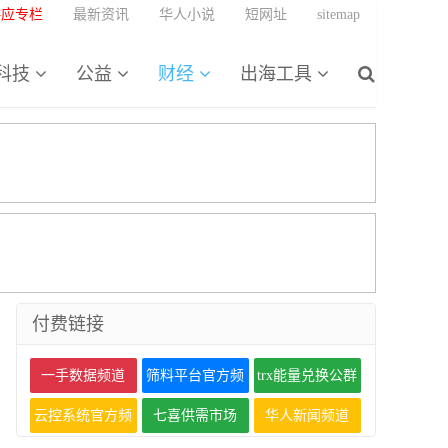
供应专栏
最新资讯
华人小说
短网址
sitemap
科技
公益
财经
出海工具
付费链接
一手数据频道
筛料平台官方频
trx能量兑换公群
道
云控系统官方频
七喜供需市场
华人新闻频道