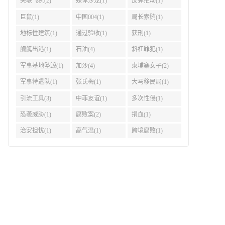
失联飞机(2)
媒体沙龙(1)
反弹推动(1)
巨鼠(1)
中国004(1)
局长索贿(1)
地标性建筑(1)
通过验收(1)
获刑(1)
舰艇出港(1)
石油(4)
斜杠罪犯(1)
军事基地坠毁(1)
加沙(4)
柬埔寨女子(2)
军事特遣队(1)
张氏梅(1)
大马移民局(1)
引流工具(3)
中菲友谊(1)
多次性侵(1)
恐袭威胁(1)
腐败案(2)
捐血(1)
治安担忧(1)
高气温(1)
跨境腐败(1)