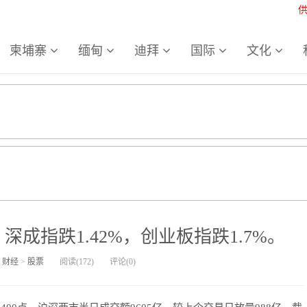
柬埔寨
缅甸
迪拜
国际
文化
深成指跌1.42%，创业板指跌1.7%。
>
财经
>
股票
阅读(
172
)
评论(
0
)