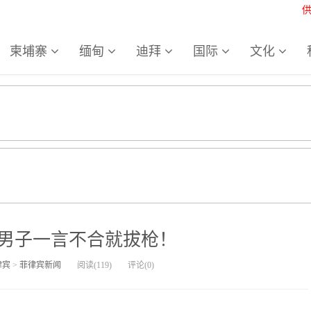
柬埔寨
缅甸
迪拜
国际
文化
男子一言不合就拔枪！
律宾
>
菲律宾新闻
阅读(
119
)
评论(
0
)