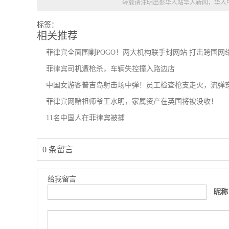
转载请注明出处
华人站华人新闻，华人
标签：
相关推荐
​​​​​​​菲律宾全面围剿POGO！两大机构联手封网站 打击跨国
菲律宾司机遭枪杀，车辆失控撞入路边店
中国女游客普吉岛射击场中弹！员工检查枪支走火，流弹
菲律宾网赌祖师爷王水明，家属资产在英国将被没收！
11名中国人在菲律宾被捕
0 条留言
给我留言
昵称