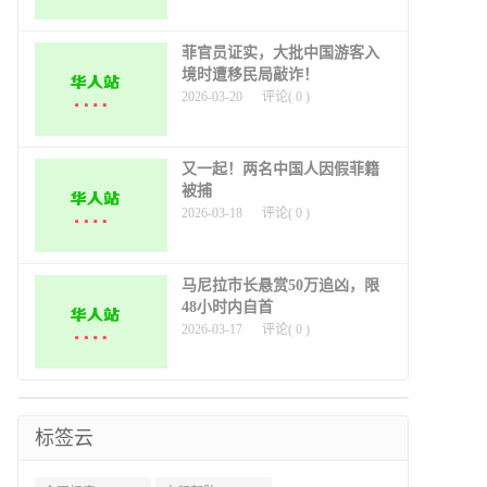
菲官员证实，大批中国游客入
境时遭移民局敲诈！
2026-03-20
评论(
0
)
又一起！两名中国人因假菲籍
被捕
2026-03-18
评论(
0
)
马尼拉市长悬赏50万追凶，限
48小时内自首
2026-03-17
评论(
0
)
标签云