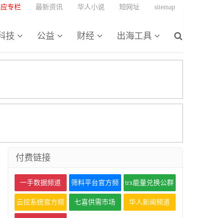
供应专栏
最新资讯
华人小说
短网址
sitemap
科技
公益
财经
出海工具
付费链接
一手数据频道
筛料平台官方频
trx能量兑换公群
道
云控系统官方频
七喜供需市场
华人新闻频道