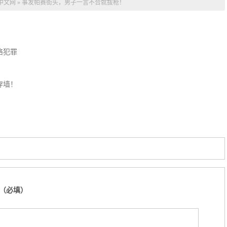
中文网
»
事发帕赛街头，男子一言不合就拔枪！
网络犯罪
穿墙！
（必填）