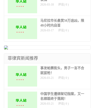
2026-03-18
评论(
0
)
马尼拉市长悬赏50万追凶，限
48小时内自首
2026-03-17
评论(
0
)
菲律宾新闻推荐
事发帕赛街头，男子一言不合
就拔枪！
2026-03-21
评论(
0
)
中国学生遭绑架切指案，又一
名绑匪终于落网！
2026-03-21
评论(
0
)