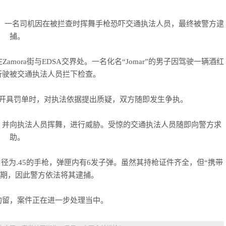
件，一名司机因在被拦查时挥舞手枪恐吓交通执法人员，最终被警方逮
捕。
mora街与EDSA交界处。一名化名“Jomar”的男子因驾驶一辆酒红
逆向行驶被交通执法人员拦下检查。
开具罚单时，对执法依据提出质疑，双方随即发生争执。
，并向执法人员挥舞，进行威胁。受惊的交通执法人员随即向警方求
助。
为.45的手枪，弹匣内有6发子弹。虽然其持枪证件齐全，但“携带
过期，因此警方依法将其逮捕。
拘留，案件正在进一步处理当中。