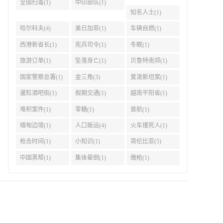
全国扫毒(1)
中印部队(1)
知名人士(1)
哈尔科夫(4)
美日加菲(1)
车辆自燃(1)
西港新省长(1)
宪兵司令(1)
冬眠(1)
旅游订单(1)
坠落身亡(1)
贝鲁特南郊(1)
国家警察总署(1)
金三角(3)
爱泼斯坦案(1)
暹粒酒吧街(1)
假期交通(1)
越南平阳省(1)
堆积案件(1)
零糖(1)
首航(1)
缅甸边境(1)
人口贩运(4)
火车撞死人(1)
枪击时间(1)
小知识(1)
哥伦比亚(5)
中国黑帮(1)
集体晕倒(1)
缴枪(1)