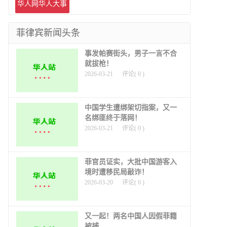
道
华人网华人大事
件
菲律宾新闻头条
事发帕赛街头，男子一言不合
就拔枪！
2026-03-21
评论(
0
)
中国学生遭绑架切指案，又一
名绑匪终于落网！
2026-03-21
评论(
0
)
菲官员证实，大批中国游客入
境时遭移民局敲诈！
2026-03-20
评论(
0
)
又一起！两名中国人因假菲籍
被捕