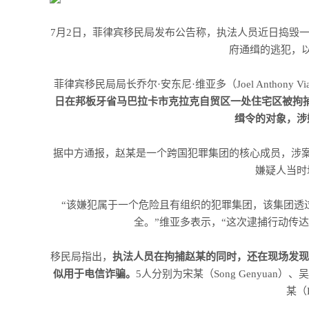
7月2日，菲律宾移民局发布公告称，执法人员近日捣毁
府通缉的逃犯，以
菲律宾移民局局长乔尔·安东尼·维亚多（Joel Anthony V
日在邦板牙省马巴拉卡市克拉克自贸区一处住宅区被拘捕。
缉令的对象，涉
据中方通报，赵某是一个跨国犯罪集团的核心成员，涉
嫌疑人当时
“该嫌犯属于一个危险且有组织的犯罪集团，该集团透
全。”维亚多表示，“这次逮捕行动传
移民局指出，
执法人员在拘捕赵某的同时，还在现场发现
似用于电信诈骗。
5人分别为宋某（Song Genyuan）、吴某
某（L