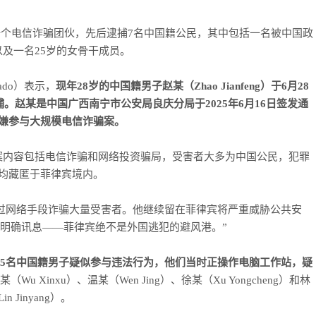
一个电信诈骗团伙，先后逮捕7名中国籍公民，其中包括一名被中国政
及一名25岁的女骨干成员。
iado）表示，
现年28岁的中国籍男子赵某（Zhao Jianfeng）于6月28
赵某是中国广西南宁市公安局良庆分局于2025年6月16日签发通
嫌参与大规模电信诈骗案。
案内容包括电信诈骗和网络投资骗局，受害者大多为中国公民，犯罪
均藏匿于菲律宾境内。
过网络手段诈骗大量受害者。他继续留在菲律宾将严重威胁公共安
达明确讯息——菲律宾绝不是外国逃犯的避风港。”
5名中国籍男子疑似参与违法行为，他们当时正操作电脑工作站，疑
（Wu Xinxu）、温某（Wen Jing）、徐某（Xu Yongcheng）和林
in Jinyang）。