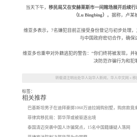
当天下午，
移民局又在安赫莱斯市一间赌场展开后续行
（Lu Bingbing）
。据称，卢某
维亚多表示，7名嫌犯目前正接受身份登记与初步处理，
与中国政府密切合作，确保
维亚多也重申对外籍逃犯的警告：“你们终将被发现，并
决防范诈骗行为和犯
转载请注明出处
华人站华人新闻，华人中文网
»
移
标签：
相关推荐
巴基斯坦男子在迪拜豪掷1060万迪拉姆购别墅，购房款
菲律宾移民局：郭华萍或被驱逐出境
泰国清迈突袭中国人诈骗窝点，15名中国籍嫌疑人落网