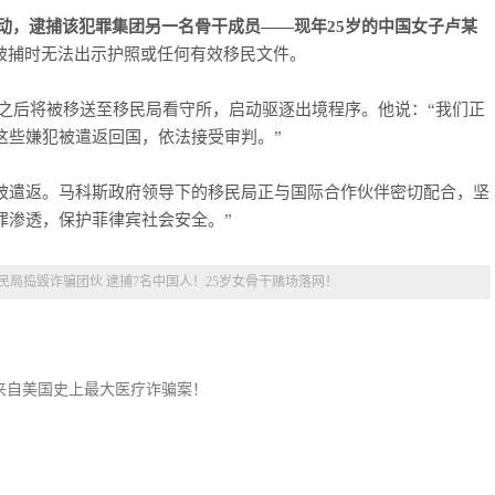
动，逮捕该犯罪集团另一名骨干成员——现年25岁的中国女子卢某
被捕时无法出示护照或任何有效移民文件。
之后将被移送至移民局看守所，启动驱逐出境程序。他说：“我们正
这些嫌犯被遣返回国，依法接受审判。”
被遣返。马科斯政府领导下的移民局正与国际合作伙伴密切配合，坚
罪渗透，保护菲律宾社会安全。”
民局捣毁诈骗团伙 逮捕7名中国人！25岁女骨干赌场落网！
竟来自美国史上最大医疗诈骗案！