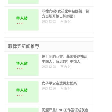
菲律宾6岁女孩家中被绑架，警
方当场开枪击毙绑匪！
2025-12-22
评论(
0
)
菲律宾新闻推荐
惊！同胞互害，菲国警逮捕两
中国人，背后罪行更惊人
2025-12-28
评论(
0
)
女子平安夜遭男友残杀
2025-12-26
评论(
0
)
问题严重！9G工作签证成灰色