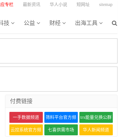
供应专栏
最新资讯
华人小说
短网址
sitemap
科技
公益
财经
出海工具
付费链接
一手数据频道
筛料平台官方频
trx能量兑换公群
道
云控系统官方频
七喜供需市场
华人新闻频道