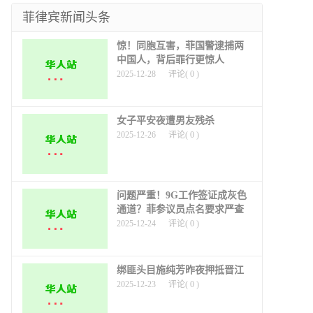
道
菲律宾新闻头条
惊！同胞互害，菲国警逮捕两
中国人，背后罪行更惊人
2025-12-28
评论(
0
)
女子平安夜遭男友残杀
2025-12-26
评论(
0
)
问题严重！9G工作签证成灰色
通道？菲参议员点名要求严查
2025-12-24
评论(
0
)
绑匪头目施纯芳昨夜押抵晋江
2025-12-23
评论(
0
)