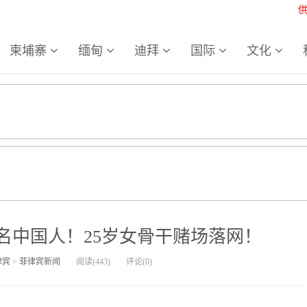
柬埔寨
缅甸
迪拜
国际
文化
名中国人！25岁女骨干赌场落网！
律宾
>
菲律宾新闻
阅读(
443
)
评论(
0
)