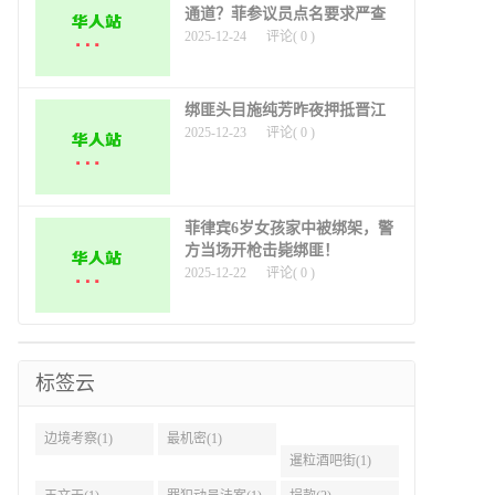
通道？菲参议员点名要求严查
2025-12-24
评论(
0
)
绑匪头目施纯芳昨夜押抵晋江
2025-12-23
评论(
0
)
菲律宾6岁女孩家中被绑架，警
方当场开枪击毙绑匪！
2025-12-22
评论(
0
)
标签云
边境考察(1)
最机密(1)
暹粒酒吧街(1)