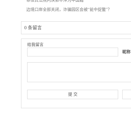
菲律宾法院判决郭华萍为中国籍
边境口岸全部关闭，诈骗园区会被“瓮中捉鳖”？
0 条留言
给我留言
昵称