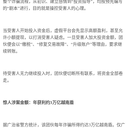
整个诈骗流程，从初识、建立感情到“投资指导”，均按预先编写
的“剧本”进行，目的就是操控受害人的心理。
当受害人开始投入资金后，虚假平台会先显示高额盈利，甚至允
许小额提现，以打消受害人疑虑。一旦受害人加大投资金额，团
伙便会以“缴税”、“修复交易故障”、“升级账户”等理由，要求继
续转账。
待受害人无力继续投入时，团伙便切断所有联系，将资金全部卷
走。
惊人涉案金额：年获利约3万亿越南盾
据广治省警方统计，该团伙每年诈骗所得约达3万亿越南盾。仅广