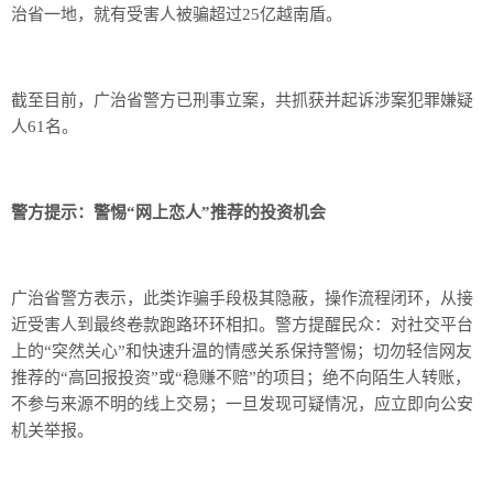
治省一地，就有受害人被骗超过25亿越南盾。
截至目前，广治省警方已刑事立案，共抓获并起诉涉案犯罪嫌疑
人61名。
警方提示：警惕“网上恋人”推荐的投资机会
广治省警方表示，此类诈骗手段极其隐蔽，操作流程闭环，从接
近受害人到最终卷款跑路环环相扣。警方提醒民众：对社交平台
上的“突然关心”和快速升温的情感关系保持警惕；切勿轻信网友
推荐的“高回报投资”或“稳赚不赔”的项目；绝不向陌生人转账，
不参与来源不明的线上交易；一旦发现可疑情况，应立即向公安
机关举报。