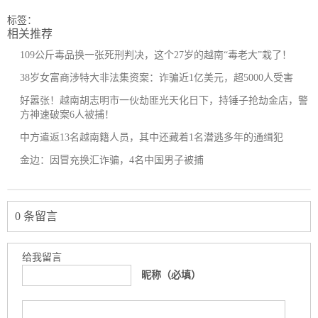
标签：
相关推荐
109公斤毒品换一张死刑判决，这个27岁的越南“毒老大”栽了！
38岁女富商涉特大非法集资案：诈骗近1亿美元，超5000人受害
好嚣张！越南胡志明市一伙劫匪光天化日下，持锤子抢劫金店，警
方神速破案6人被捕！
中方遣返13名越南籍人员，其中还藏着1名潜逃多年的通缉犯
金边：因冒充换汇诈骗，4名中国男子被捕
0 条留言
给我留言
昵称（必填）