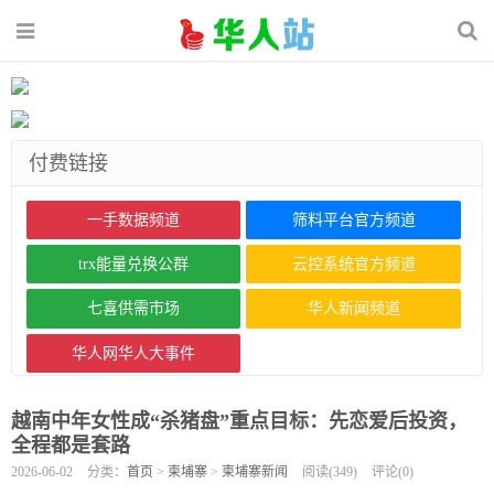
付费链接
一手数据频道
筛料平台官方频道
trx能量兑换公群
云控系统官方频道
七喜供需市场
华人新闻频道
华人网华人大事件
越南中年女性成“杀猪盘”重点目标：先恋爱后投资，
全程都是套路
2026-06-02
分类：
首页
>
柬埔寨
>
柬埔寨新闻
阅读(
349
)
评论(
0
)