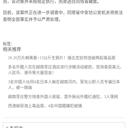
而，该对象并未按规定执行，而是逃往同塔省藏匿。
目前，该案件正在进一步调查中，同塔省中安坊公安机关将依法
查明全部事实并予以严肃处理。
标签：
相关推荐
10.26万片麻黄素+13公斤生鸦片！缅北克钦邦连破两起毒品案
多名外籍人员在越南芽庄酒店进行涉赌活动被抓，现场查获美元、
人民币、港币等大量现金！
3名中国人伙同4名日本人躲在越南河内，冒充公职人员专骗日本
人，被一锅端
越南芽庄警方排查外国人居留，意外揪出外籍红通犯，3人落网
西港破获海上毒品案，4名中国籍嫌犯被捕