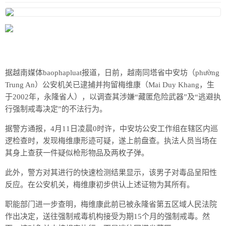
据越南媒体baophapluat报道，日前，越南同塔省中安坊（phường
Trung An）公安机关已逮捕并拘留梅维康（Mai Duy Khang，生
于2002年，永隆省人），以调查其涉嫌“藏匿危险武器”及“逃避执
行强制戒毒决定”的不法行为。
据警方通报，4月11日凌晨0时许，中安坊公安工作组在辖区内巡
逻检查时，发现梅维康形迹可疑，遂上前盘查。执法人员当场在
其身上查获一件疑似枪形物品及两枚子弹。
此外，警方对其进行的快速检测结果显示，该男子对毒品呈阳性
反应。在公安机关，梅维康初步供认上述证物为其所有。
职能部门进一步查明，梅维康此前已被永隆省第五区域人民法院
作出决定，送往强制戒毒机构接受为期15个月的强制戒毒。然