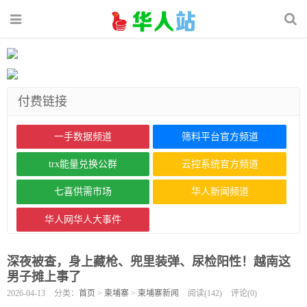
付费链接
一手数据频道
筛料平台官方频道
trx能量兑换公群
云控系统官方频道
七喜供需市场
华人新闻频道
华人网华人大事件
深夜被查，身上藏枪、兜里装弹、尿检阳性！越南这
男子摊上事了
2026-04-13
分类：
首页
>
柬埔寨
>
柬埔寨新闻
阅读(
142
)
评论(
0
)