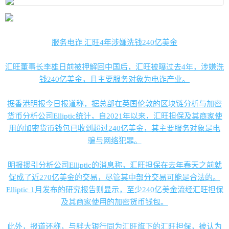
服务电诈 汇旺4年涉嫌洗钱240亿美金
汇旺董事长李雄日前被押解回中国后，汇旺被曝过去4年，涉嫌洗
钱240亿美金，且主要服务对象为电诈产业。
据香港明报今日报道称，据总部在英国伦敦的区块链分析与加密
货币分析公司Elliptic统计，自2021年以来，汇旺担保及其商家使
用的加密货币钱包已收到超过240亿美金，其主要服务对象是电
骗与网络犯罪。
明报援引分析公司Elliptic的消息称，汇旺担保在去年春天之前就
促成了近270亿美金的交易，尽管其中部分交易可能是合法的。
Elliptic 1月发布的研究报告则显示，至少240亿美金流经汇旺担保
及其商家使用的加密货币钱包。
此外，报道还称，与胖大银行同为汇旺旗下的汇旺担保，被认为