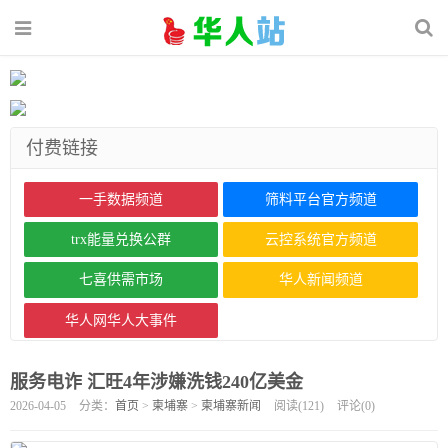
付费链接
一手数据频道
筛料平台官方频道
trx能量兑换公群
云控系统官方频道
七喜供需市场
华人新闻频道
华人网华人大事件
服务电诈 汇旺4年涉嫌洗钱240亿美金
2026-04-05
分类：
首页
>
柬埔寨
>
柬埔寨新闻
阅读(
121
)
评论(
0
)