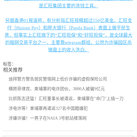
是汇旺集团主要的洗钱工具。
另据香港01报道称，有分析指汇旺规模超过550亿美金。汇旺支
付（Huione Pay）和胖大银行（Panda Bank）表面上做平民生
意，但事实上汇旺旗下的“汇旺担保”和“好旺担保”，是全球最大
的暗网交易平台之一，主要靠telegram群组，公然为诈骗园区杀
猪盘上的收入洗白。
标签：
相关推荐
迪拜警方警告居民警惕网上低价诈骗的虚假保险公司
横跨菲律宾、柬埔寨的电诈团伙，3800人被骗9亿元
比抓陈志还猛！汇旺董事长被遣返，柬埔寨在“命门”上插一刀
涉电诈等！柬埔寨再遣返327名中国籍嫌犯
涉嫌诈骗！一男子在NAIA 3号航站楼落网