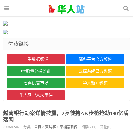
付费链接
一手数据频道
筛料平台官方频道
trx能量兑换公群
云控系统官方频道
七喜供需市场
华人新闻频道
华人网华人大事件
越南银行劫案详情披露，2歹徒持AK步枪抢劫190亿盾
落网
2026-02-07
分类：
首页
>
柬埔寨
>
柬埔寨新闻
阅读(
215
)
评论(
0
)