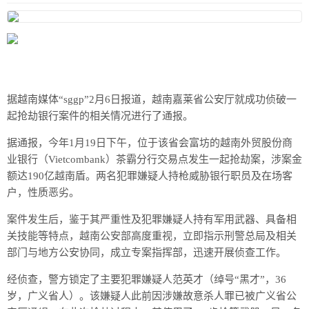
据越南媒体“sggp”2月6日报道，越南嘉莱省公安厅就成功侦破一
起抢劫银行案件的相关情况进行了通报。
据通报，今年1月19日下午，位于该省会富坊的越南外贸股份商
业银行（Vietcombank）茶霸分行交易点发生一起抢劫案，涉案金
额达190亿越南盾。两名犯罪嫌疑人持枪威胁银行职员及在场客
户，性质恶劣。
案件发生后，鉴于其严重性及犯罪嫌疑人持有军用武器、具备相
关技能等特点，越南公安部高度重视，立即指示刑警总局及相关
部门与地方公安协同，成立专案指挥部，迅速开展侦查工作。
经侦查，警方锁定了主要犯罪嫌疑人范英才（绰号“黑才”，36
岁，广义省人）。该嫌疑人此前因涉嫌故意杀人罪已被广义省公