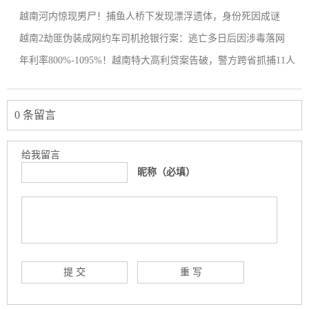
越南河内惊现男尸！捕鱼人桥下发现漂浮遗体，身份死因成谜
越南2劫匪伪装成网约车司机抢银行案：逃亡多日后因涉毒落网
年利率800%-1095%！越南特大高利贷案告破，警方跨省抓捕11人
0 条留言
给我留言
昵称（必填）