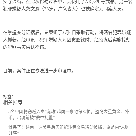
安厅通缉。在此次抢劫过程中，其使用了AK步枪等武器。另一名
犯罪嫌疑人黎文恩（33岁，广义省人）也被确定为同案人员。
在掌握充分证据后，专案组于2月6日采取行动，将两名犯罪嫌疑
人抓获。经审讯，犯罪嫌疑人对因贪图钱财、经预谋后实施抢劫
的犯罪事实供认不讳。
目前，案件正在依法进一步审理中。
标签：
相关推荐
3名中国籍窃贼入室“洗劫”越南一豪宅保险柜，盗窃大量黄金、外
币，出境前被“瓮中捉鳖”
惊呆了！越南一选美皇后因组织涉黄交易活动被捕，旅馆内“人赃
并获”