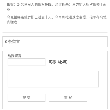
俄媒：24名乌军人向俄军投降，泽连斯基：乌方扩大所占俄领土面
积
乌克兰突袭俄罗斯已过去十天，乌军称推进速度变慢，俄军在乌境
内猛攻……
0 条留言
给我留言
昵称（必填）