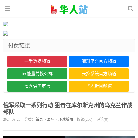
付费链接
一手数据频道
筛料平台官方频道
trx能量兑换公群
云控系统官方频道
七喜供需市场
华人新闻频道
俄军采取一系列行动 狙击在库尔斯克州的乌克兰作战
部队
2024-08-25
分类：
首页
>
国际
>
环球新闻
阅读(
256
)
评论(
0
)