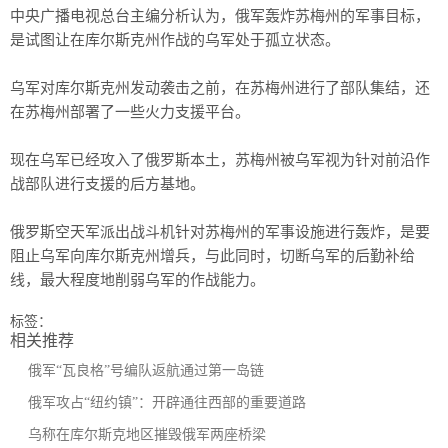
中央广播电视总台主编分析认为，俄军轰炸苏梅州的军事目标，
是试图让在库尔斯克州作战的乌军处于孤立状态。
乌军对库尔斯克州发动袭击之前，在苏梅州进行了部队集结，还
在苏梅州部署了一些火力支援平台。
现在乌军已经攻入了俄罗斯本土，苏梅州被乌军视为针对前沿作
战部队进行支援的后方基地。
俄罗斯空天军派出战斗机针对苏梅州的军事设施进行轰炸，是要
阻止乌军向库尔斯克州增兵，与此同时，切断乌军的后勤补给
线，最大程度地削弱乌军的作战能力。
标签：
相关推荐
俄军“瓦良格”号编队返航通过第一岛链
俄军攻占“纽约镇”：开辟通往西部的重要道路
乌称在库尔斯克地区摧毁俄军两座桥梁