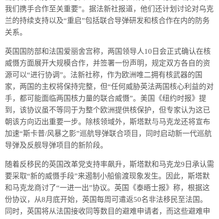
我们携手合作至关重要”。据法新社报道，他们还计划讨论对乌克
兰的持续支持以及“重启”包括联合导弹研发和核合作在内的防务
关系。
英国国防部和法国爱丽舍宫称，两国领导人10日会正式确认在核
威慑方面展开大规模合作，并签署一份声明，规定双方各自的资
源可以“进行协调”。法新社称，作为欧洲唯二拥有核武器的国
家，两国的主权将保持完整，但“任何威胁英法两国核心利益的对
手，都可能面临两国核力量的联合威慑”。美国《纽约时报》提
到，该协议虽不等同于为整个欧洲提供核保护，但专家认为这已
朝该方向迈出重要一步。除核领域外，斯塔默与马克龙还将宣布
加速“斯卡普/风暴之影”巡航导弹联合项目，同时启动新一代巡航
导弹及反舰导弹项目的新阶段。
随着反移民的英国改革党支持率飙升，斯塔默和马克龙9日承认需
要采取“新的威慑手段”来遏制小船偷渡现象发生。因此，斯塔默
和马克龙商讨了“一进一出”协议。英国《泰晤士报》称，根据这
份协议，从8月底开始，英国每周可遣返50名非法移民至法国。
同时，英国将从法国接收同等数目的避难申请者，而这些避难申