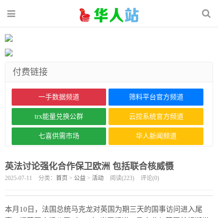
付费链接
一手数据频道
筛料平台官方频道
trx能量兑换公群
云控系统官方频道
七喜供需市场
华人新闻频道
英法讨论强化合作保卫欧洲 包括联合核威慑
2025-07-11
分类：
首页
>
公益
>
活动
阅读(
223
)
评论(
0
)
本月10日，法国总统马克龙对英国为期三天的国事访问进入尾