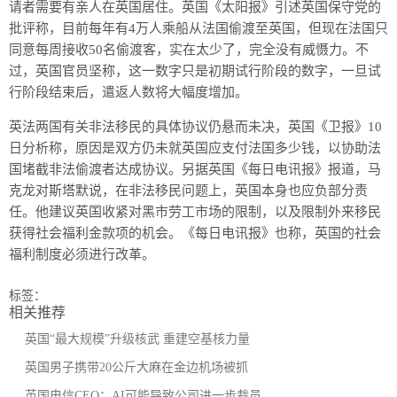
请者需要有亲人在英国居住。英国《太阳报》引述英国保守党的
批评称，目前每年有4万人乘船从法国偷渡至英国，但现在法国只
同意每周接收50名偷渡客，实在太少了，完全没有威慑力。不
过，英国官员坚称，这一数字只是初期试行阶段的数字，一旦试
行阶段结束后，遣返人数将大幅度增加。
英法两国有关非法移民的具体协议仍悬而未决，英国《卫报》10
日分析称，原因是双方仍未就英国应支付法国多少钱，以协助法
国堵截非法偷渡者达成协议。另据英国《每日电讯报》报道，马
克龙对斯塔默说，在非法移民问题上，英国本身也应负部分责
任。他建议英国收紧对黑市劳工市场的限制，以及限制外来移民
获得社会福利金款项的机会。《每日电讯报》也称，英国的社会
福利制度必须进行改革。
标签：
相关推荐
英国“最大规模”升级核武 重建空基核力量
英国男子携带20公斤大麻在金边机场被抓
英国电信CEO：AI可能导致公司进一步裁员