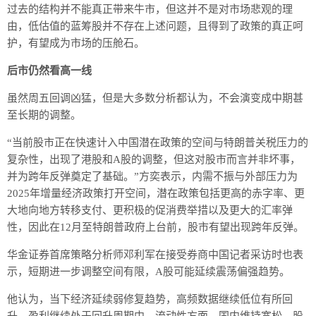
过去的结构并不能真正带来牛市，但这并不是对市场悲观的理
由，低估值的蓝筹股并不存在上述问题，且得到了政策的真正呵
护，有望成为市场的压舱石。
后市仍然看高一线
虽然周五回调凶猛，但是大多数分析都认为，不会演变成中期甚
至长期的调整。
“当前股市正在快速计入中国潜在政策的空间与特朗普关税压力的
复杂性，出现了港股和A股的调整，但这对股市而言并非坏事，
并为跨年反弹奠定了基础。”方奕表示，内需不振与外部压力为
2025年增量经济政策打开空间，潜在政策包括更高的赤字率、更
大地向地方转移支付、更积极的促消费举措以及更大的汇率弹
性，因此在12月至特朗普政府上台前，股市有望出现跨年反弹。
华金证券首席策略分析师邓利军在接受券商中国记者采访时也表
示，短期进一步调整空间有限，A股可能延续震荡偏强趋势。
他认为，当下经济延续弱修复趋势，高频数据继续低位有所回