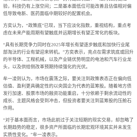
验，科技仍有上涨空间；二是基本面低位可能改善且估值相对偏
低导致电新、医药面临中期较好的配置机会。
方奕认为，“政策底”已现，当下应淡化指数，重视结构，重点考
虑在未来产能周期有望触底并远期增长有望正常化的板块。
“具有长期竞争力同时在2025年增长有望逐步触底和加快行业尾
部淘汰的行业有望迎来转机。”方奕表示，亮点在需求筑底或回升
的半导体、工程机械，以及产业链优势明显的电池和汽车行业龙
头，以及供给侧改革预期持续强化的光伏。
牟一凌则认为，市场在震荡之际，要关注到政策表态正在偏向低
估值、盈利更具确定性的以央国企为代表的蓝筹股。随着地方债
发行加速、股票市场的融资功能重启，十分依赖于剩余流动性的
成长、主题风格会受到冲击，但投资者要关注到蓝筹股的压舱石
作用。
“对于基本面而言，市场此前过于关注短期的现实交易，却忽略了
长期趋势的稳定，很多资产所面临的长期宏观环境其实并未发生
实质性变化。”牟一凌表示。