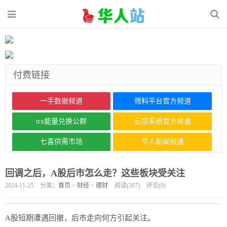
付费链接
一手数据频道
筛料平台官方频道
trx能量兑换公群
云控系统官方频道
七喜供需市场
华人新闻频道
回调之后，A股后市怎么走？这些板块受关注
2024-11-25
分类：
首页
>
财经
>
理财
阅读(
307
)
评论(
0
)
A股短期遭遇回撤，后市走向何方引起关注。