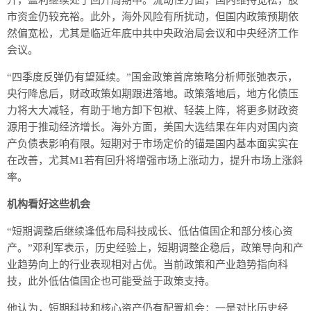
升，盈利继续处于回升周期中。流动性方面，国内维持宽松，股
市资金仍较充裕。此外，海外风险有所扰动，但国内政策预期依
然偏宽松，尤其是临近年底中共中央政治局会议和中央经济工作
会议。
“四季度反弹仍有望延续。”国金政策首席策略分析师张弛表示，
央行降息后，财政政策如期跟进落地。政策落地后，地方化债压
力将大大减轻，有助于地方卸下包袱、轻装上阵，将更多财政资
源用于推动经济增长。海外方面，美国大选结果在年内对国内资
产负债表影响有限。短期对于市场定价的锚是国内基本面实实在
在改善，尤其M1若有回升将增强市场上涨动力，提升市场上涨斜
率。
机构看好这些机会
“短期调整后继续逢低布局科技成长、低估值国企和部分核心资
产。”邓利军表示，历史经验上，短期调整企稳后，政策导向和产
业趋势向上的行业表现相对占优。当前政策和产业趋势指向科
技，此外低估值国企也可能受益于政策支持。
他认为，短期科技和核心资产仍有配置机会：一是对比历史经