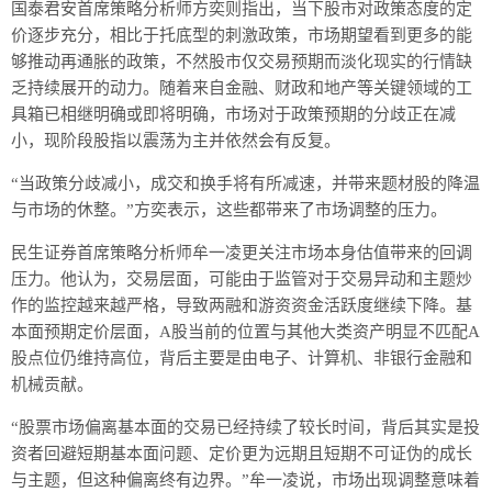
国泰君安首席策略分析师方奕则指出，当下股市对政策态度的定
价逐步充分，相比于托底型的刺激政策，市场期望看到更多的能
够推动再通胀的政策，不然股市仅交易预期而淡化现实的行情缺
乏持续展开的动力。随着来自金融、财政和地产等关键领域的工
具箱已相继明确或即将明确，市场对于政策预期的分歧正在减
小，现阶段股指以震荡为主并依然会有反复。
“当政策分歧减小，成交和换手将有所减速，并带来题材股的降温
与市场的休整。”方奕表示，这些都带来了市场调整的压力。
民生证券首席策略分析师牟一凌更关注市场本身估值带来的回调
压力。他认为，交易层面，可能由于监管对于交易异动和主题炒
作的监控越来越严格，导致两融和游资资金活跃度继续下降。基
本面预期定价层面，A股当前的位置与其他大类资产明显不匹配A
股点位仍维持高位，背后主要是由电子、计算机、非银行金融和
机械贡献。
“股票市场偏离基本面的交易已经持续了较长时间，背后其实是投
资者回避短期基本面问题、定价更为远期且短期不可证伪的成长
与主题，但这种偏离终有边界。”牟一凌说，市场出现调整意味着