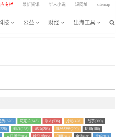
供应专栏
最新资讯
华人小说
短网址
sitemap
科技
公益
财经
出海工具
列(670)
乌克兰(645)
杀人(536)
抢劫(428)
战事(390)
28)
偷渡(228)
赌场(203)
俄乌战争(200)
伊朗(186)
人口贩卖(95)
哈马斯(95)
印度(93)
金边(89)
北约(82)