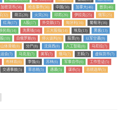
加密货币(58)
枪击事件(56)
中国(50)
加拿大(46)
普京(46)
(32)
荷兰(28)
火灾(26)
印尼(26)
伊拉克(25)
俄军(25)
红海(17)
A股(17)
外交部(17)
匈牙利(16)
葡萄牙(16)
移民局(14)
洗黑钱(14)
三大股指(14)
埃及(13)
黑客(13)
股(10)
白俄罗斯(9)
停火谈判(9)
股票(9)
以军空袭(9)
山体滑坡(8)
分尸(8)
沈良西(8)
人工智能(8)
马尼拉(7)
运会(7)
马克龙(7)
美军(7)
俄乌(7)
王毅(7)
虚拟货币(7)
布林肯(6)
李强(6)
苏林(6)
军事合作(6)
工作签证(5)
交通事故(5)
菲总统(5)
遇袭(5)
谋杀(5)
总统选举(5)