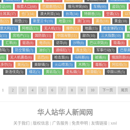
签证(69)
贩卖人口(68)
巴勒斯坦(62)
俄乌冲突(60)
车祸(60)
盗窃(59)
土耳其(37)
也门(34)
澳大利亚(34)
台湾(34)
特朗普(33)
空袭(32)
以军
(22)
拜登(21)
斯里兰卡(19)
地雷(19)
澳门(18)
袭击(18)
黄金(18)
意大利(15)
阿根廷(15)
无人机(15)
爆炸(15)
地震(15)
枪支弹药(15)
(11)
房地产(11)
国防部(11)
中国海警(11)
敲诈(10)
三大指数(10)
美
汇率(8)
驱逐(8)
电诈(8)
访华(8)
沙特(8)
巴以冲突(8)
吸毒(8)
酒驾(7)
防空警报(7)
油价(7)
通缉犯(7)
真主党(7)
军事行动(7)
巴黎奥
6)
无人机袭击(6)
古巴(6)
枪击案(6)
马科斯(6)
被捕(6)
俄国防部(6)
多尔(5)
美元(5)
美联储(5)
火山喷发(5)
木牌(5)
毒贩(5)
阿拉伯(5)
斯洛伐克(5)
缅北(5)
黄岩岛(5)
走私烟(5)
核潜艇(5)
中国公民(5)
1
2
3
4
5
6
7
8
9
10
下一页
尾页
华人站华人新闻网
关于我们
|
版权信息
|
广告服务
|
免责申明
|
友情链接
|
xml