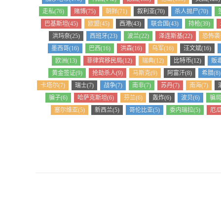
走私(76)
赌博(75)
朝鲜(71)
叙利亚(70)
杀人抛尸(70)
巴基斯坦(45)
欧盟(45)
西港(43)
联合国(43)
持枪(39)
洪玛奈(25)
西班牙(23)
波兰(22)
泽连斯基(22)
恐怖袭击
墨西哥(16)
巴西(16)
洪森(16)
乌军(16)
汪文斌(16)
欧洲(13)
菲律宾移民局(12)
瑞典(12)
比特币(12)
贩毒
黄金签证(9)
抢劫杀人(9)
马斯克(9)
阿富汗(8)
希腊(8)
卡塔尔(7)
瑞士(7)
战争(7)
南非(7)
苏丹(7)
南海(7)
骗子(6)
哈萨克斯坦(6)
芬兰(6)
轰炸(6)
波贝(6)
骗局(
塞尔维亚(5)
新西兰(5)
哥伦比亚(5)
委内瑞拉(5)
厄瓜