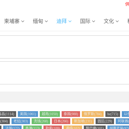
柬埔寨
缅甸
迪拜
国际
文化
品(1114)
美国(1061)
越南(1050)
泰国(988)
俄罗斯(784)
bc(715)
以色
304)
老挝(303)
洗钱(268)
日本(266)
新加坡(231)
园区(229)
阿联酋(2
法国(122)
香港(113)
勒索(109)
通缉(102)
黎巴嫩(101)
胡塞武装(97)