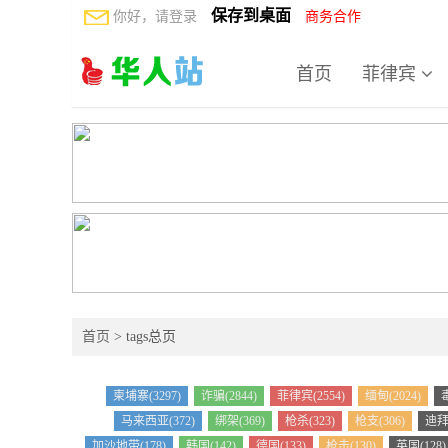
保存到桌面
你好，请登录
商务合作
首页
菲律宾
首页
> tags总页
柬埔寨(3297)
诈骗(2844)
菲律宾(2554)
缅甸(2024)
毒
马来西亚(372)
绑架(369)
枪杀(323)
枪支(306)
迪拜(
加沙地带(178)
韩国(142)
德国(133)
枪击(130)
英国(128)