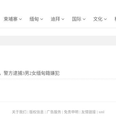
柬埔寨
缅甸
迪拜
国际
文化
，警方逮捕3男2女缅甸籍嫌犯
关于我们
|
版权信息
|
广告服务
|
免责申明
|
友情链接
|
xml