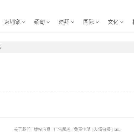
柬埔寨
缅甸
迪拜
国际
文化
销
关于我们
|
版权信息
|
广告服务
|
免责申明
|
友情链接
|
xml