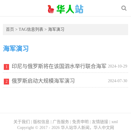
首页
> TAG信息列表 > 海军演习
海军演习
印尼与俄罗斯将在该国泗水举行联合海军
2024-10-29
1
俄罗斯启动大规模海军演习
演习
2024-07-30
2
关于我们
|
版权信息
|
广告服务
|
免责申明
|
友情链接
|
xml
Copyright ©
2017 - 2026
华人站华人新闻，华人中文网