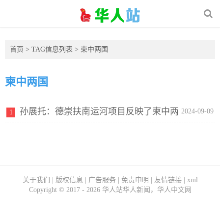
首页
> TAG信息列表 > 柬中两国
柬中两国
孙展托：德崇扶南运河项目反映了柬中两
2024-09-09
1
国的深厚友谊和密切合作
关于我们
|
版权信息
|
广告服务
|
免责申明
|
友情链接
|
xml
Copyright ©
2017 - 2026
华人站华人新闻，华人中文网