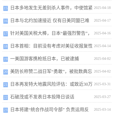
日本多地发生无差别杀人事件，中使馆紧
美军正升级空中力量
2025-04-18
15
日本与北约加速接近 仅有日美同盟已难
急提醒
2025-04-17
16
针对美国关税大棒，日本“最强烈警告”，
保安全
2025-04-16
17
日本首相：目前没有考虑对美征收报复性
欧盟则称将转向亚洲……
2025-04-14
18
一美国游客携枪抵日本，已被逮捕
关税
2025-04-02
19
美防长称赞二战日军“勇敢”，被批数典忘
2025-04-02
20
日本再发特大地震风险评估：或致近30万
祖
2025-03-31
21
石破茂或不发表日本投降日谈话
人死亡
2025-03-27
22
日本将建“统合作战司令部” 负责运用反
2025-03-14
23