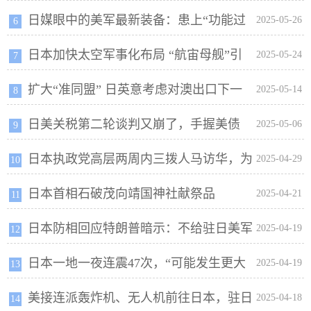
日媒眼中的美军最新装备：患上“功能过
2025-05-26
6
日本加快太空军事化布局 “航宙母舰”引
剩病”
2025-05-24
7
扩大“准同盟” 日英意考虑对澳出口下一
发关注
2025-05-14
8
日美关税第二轮谈判又崩了，手握美债
代战机
2025-05-06
9
日本执政党高层两周内三拨人马访华，为
“王牌”，日本用还是不用？
2025-04-29
10
日本首相石破茂向靖国神社献祭品
何说“不常见”？
2025-04-21
11
日本防相回应特朗普暗示：不给驻日美军
2025-04-19
12
日本一地一夜连震47次，“可能发生更大
加钱
2025-04-19
13
美接连派轰炸机、无人机前往日本，驻日
地震”
2025-04-18
14