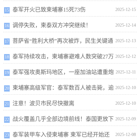
泰军开火已致柬埔寨15死73伤
伤
2025-12-15
15
调停失败，柬泰双方冲突继续！
2025-12-14
16
菩萨省“胜利大桥”再次被炸，民生关键通
2025-12-13
17
泰军持续攻击，柬埔寨避难人数突破27万
道受损
2025-12-12
18
泰军强攻奥斯玛地区，一座加油站遭重炮
2025-12-11
19
柬埔寨高级军官：泰军数百人被击毙，逾
击中
2025-12-10
20
注意！波贝市民尽快撤离
千人受伤
2025-12-10
21
战火覆盖几乎全部边境前线！泰国更放下
2025-12-09
22
泰军装甲车入侵柬埔寨 柬军已经开始还
狠话！洪森下令：柬军全面反击！
2025-12-08
23