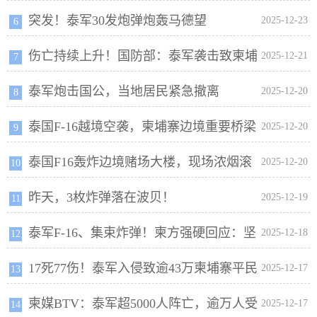
突发！泰军30发炮弹炮轰马德望
2025-12-23
6
伤亡持续上升！国防部：泰军袭击致柬埔
2025-12-21
7
泰军炮击国公，当地居民紧急撤离
寨19死 79伤
2025-12-20
8
泰国F-16越境空袭，柬埔寨边境重要桥梁
2025-12-20
9
泰国F16轰炸边境赌场大楼，现场浓烟滚
遭炸毁
2025-12-20
10
昨天，3枚炸弹落在波贝！
滚
2025-12-19
11
泰军F-16、集束炸弹！柬方强硬回应：坚
2025-12-18
12
17死77伤！泰军入侵致逾43万柬埔寨平民
决捍卫国家主权
2025-12-17
13
柬媒BTV：泰军超5000人阵亡，逾万人受
流离失所
2025-12-17
14