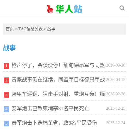
首页
> TAG信息列表 > 战事
战事
枪声停了，会谈没停！缅甸德昂军与同盟
2026-03-20
1
贵慨战事仍在继续，同盟军目标德昂军战
军谈了两天，结果呢？
2026-03-15
2
装甲车巡逻、狙击手对射、重炮互轰！缅
指高地；动用千人进攻贵慨、南帕嘎、蒙西德昂军据
2026-02-26
3
泰军炮击已致柬埔寨31名平民死亡
甸实兑郊外，军武双方杀红了眼
2025-12-25
点
4
泰军炮击卜迭棉芷省，致3名平民受伤
2025-12-24
5