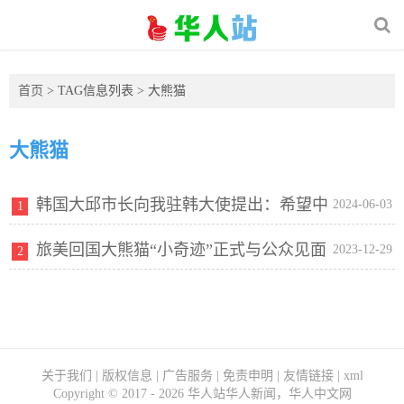
首页
> TAG信息列表 > 大熊猫
大熊猫
韩国大邱市长向我驻韩大使提出：希望中
2024-06-03
1
旅美回国大熊猫“小奇迹”正式与公众见面
国赠送一对大熊猫
2023-12-29
2
关于我们
|
版权信息
|
广告服务
|
免责申明
|
友情链接
|
xml
Copyright ©
2017 - 2026
华人站华人新闻，华人中文网