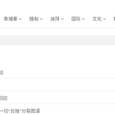
柬埔寨
缅甸
迪拜
国际
文化
远
回应
一切“台独”分裂图谋