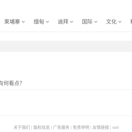
柬埔寨
缅甸
迪拜
国际
文化
有何看点？
关于我们
|
版权信息
|
广告服务
|
免责申明
|
友情链接
|
xml