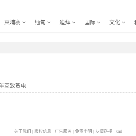
柬埔寨
缅甸
迪拜
国际
文化
年互致贺电
关于我们
|
版权信息
|
广告服务
|
免责申明
|
友情链接
|
xml